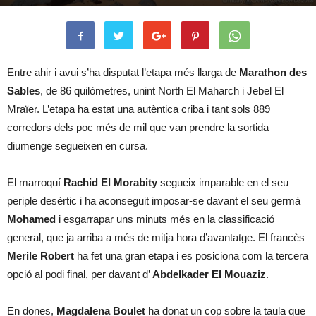
Entre ahir i avui s’ha disputat l’etapa més llarga de
Marathon des
Sables
, de 86 quilòmetres, unint North El Maharch i Jebel El
Mraïer. L’etapa ha estat una autèntica criba i tant sols 889
corredors dels poc més de mil que van prendre la sortida
diumenge segueixen en cursa.
El marroquí
Rachid El Morabity
segueix imparable en el seu
periple desèrtic i ha aconseguit imposar-se davant el seu germà
Mohamed
i esgarrapar uns minuts més en la classificació
general, que ja arriba a més de mitja hora d’avantatge. El francès
Merile Robert
ha fet una gran etapa i es posiciona com la tercera
opció al podi final, per davant d’
Abdelkader El Mouaziz
.
En dones,
Magdalena Boulet
ha donat un cop sobre la taula que