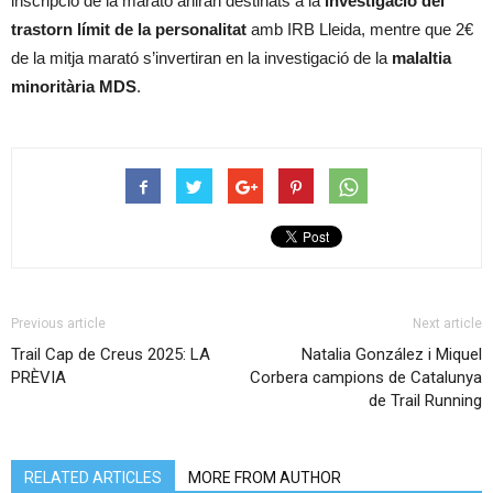
inscripció de la marató aniran destinats a la
investigació del
trastorn límit de la personalitat
amb IRB Lleida, mentre que 2€
de la mitja marató s’invertiran en la investigació de la
malaltia
minoritària MDS
.
Previous article
Next article
Trail Cap de Creus 2025: LA
Natalia González i Miquel
PRÈVIA
Corbera campions de Catalunya
de Trail Running
RELATED ARTICLES
MORE FROM AUTHOR