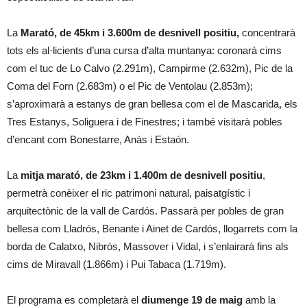
La
Marató, de 45km i 3.600m de desnivell positiu,
concentrarà
tots els al·licients d’una cursa d’alta muntanya: coronarà cims
com el tuc de Lo Calvo (2.291m), Campirme (2.632m), Pic de la
Coma del Forn (2.683m) o el Pic de Ventolau (2.853m);
s’aproximarà a estanys de gran bellesa com el de Mascarida, els
Tres Estanys, Soliguera i de Finestres; i també visitarà pobles
d’encant com Bonestarre, Anàs i Estaón.
La
mitja marató, de 23km i 1.400m de desnivell positiu
,
permetrà conèixer el ric patrimoni natural, paisatgístic i
arquitectònic de la vall de Cardós. Passarà per pobles de gran
bellesa com Lladrós, Benante i Ainet de Cardós, llogarrets com la
borda de Calatxo, Nibrós, Massover i Vidal, i s’enlairarà fins als
cims de Miravall (1.866m) i Pui Tabaca (1.719m).
El programa es completarà el
diumenge 19 de maig
amb la