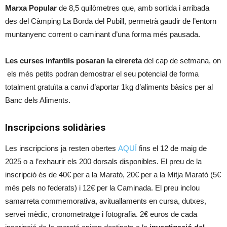
Marxa Popular
de 8,5 quilòmetres que, amb sortida i arribada
des del Càmping La Borda del Pubill, permetrà gaudir de l’entorn
muntanyenc corrent o caminant d’una forma més pausada.
Les curses infantils posaran la cirereta
del cap de setmana, on
els més petits podran demostrar el seu potencial de forma
totalment gratuïta a canvi d’aportar 1kg d’aliments bàsics per al
Banc dels Aliments.
Inscripcions solidàries
Les inscripcions ja resten obertes
AQUÍ
fins el 12 de maig de
2025 o a l’exhaurir els 200 dorsals disponibles. El preu de la
inscripció és de 40€ per a la Marató, 20€ per a la Mitja Marató (5€
més pels no federats) i 12€ per la Caminada. El preu inclou
samarreta commemorativa, avituallaments en cursa, dutxes,
servei mèdic, cronometratge i fotografia. 2€ euros de cada