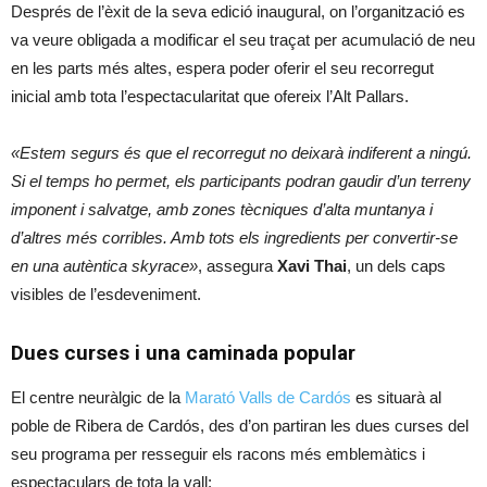
Després de l’èxit de la seva edició inaugural, on l’organització es
va veure obligada a modificar el seu traçat per acumulació de neu
en les parts més altes, espera poder oferir el seu recorregut
inicial amb tota l’espectacularitat que ofereix l’Alt Pallars.
«Estem segurs és que el recorregut no deixarà indiferent a ningú.
Si el temps ho permet, els participants podran gaudir d’un terreny
imponent i salvatge, amb zones tècniques d’alta muntanya i
d’altres més corribles. Amb tots els ingredients per convertir-se
en una autèntica skyrace»
, assegura
Xavi Thai
, un dels caps
visibles de l’esdeveniment.
Dues curses i una caminada popular
El centre neuràlgic de la
Marató Valls de Cardós
es situarà al
poble de Ribera de Cardós, des d’on partiran les dues curses del
seu programa per resseguir els racons més emblemàtics i
espectaculars de tota la vall: