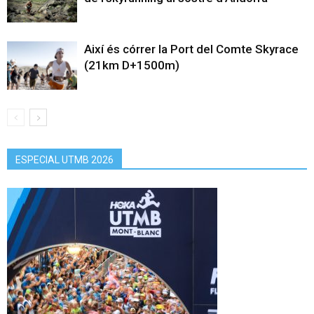
Així és córrer la Port del Comte Skyrace
(21km D+1500m)
ESPECIAL UTMB 2026