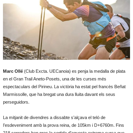
Marc Ollé
(Club Excta. UECanoia) es penja la medalla de plata
en el Gran Trail Aneto-Posets, una de les curses més
espectaculars del Pirineu. La victòria ha estat pel francès Beñat
Marmissolle, que ha bregat una dura lluita davant els seus
perseguidors.
La mitjanit de divendres a dissabte s’alçava el teló de
l’esdeveniment amb la prova reina, de 105km i D+6760m. Fins
218 corredors han pres la sortida d’aquesta extrema cursa que