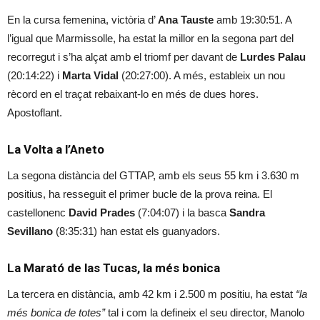
En la cursa femenina, victòria d’
Ana Tauste
amb 19:30:51. A
l’igual que Marmissolle, ha estat la millor en la segona part del
recorregut i s’ha alçat amb el triomf per davant de
Lurdes Palau
(20:14:22) i
Marta Vidal
(20:27:00). A més, estableix un nou
rècord en el traçat rebaixant-lo en més de dues hores.
Apostoflant.
La Volta a l’Aneto
La segona distància del GTTAP, amb els seus 55 km i 3.630 m
positius, ha resseguit el primer bucle de la prova reina. El
castellonenc
David Prades
(7:04:07) i la basca
Sandra
Sevillano
(8:35:31) han estat els guanyadors.
La Marató de las Tucas, la més bonica
La tercera en distància, amb 42 km i 2.500 m positiu, ha estat
“la
més bonica de totes”
tal i com la defineix el seu director, Manolo