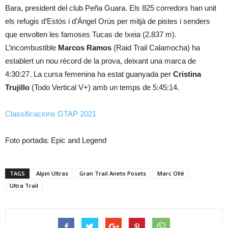
Bara, president del club Peña Guara. Els 825 corredors han unit
els refugis d’Estós i d’Ángel Orús per mitjà de pistes i senders
que envolten les famoses Tucas de Ixeia (2.837 m).
L’incombustible
Marcos Ramos
(Raid Trail Calamocha) ha
establert un nou rècord de la prova, deixant una marca de
4:30:27. La cursa femenina ha estat guanyada per
Cristina
Trujillo
(Todo Vertical V+) amb un temps de 5:45:14.
Classificacions GTAP 2021
Foto portada: Epic and Legend
TAGS
Alpin Ultras
Gran Trail Aneto Posets
Marc Ollé
Ultra Trail