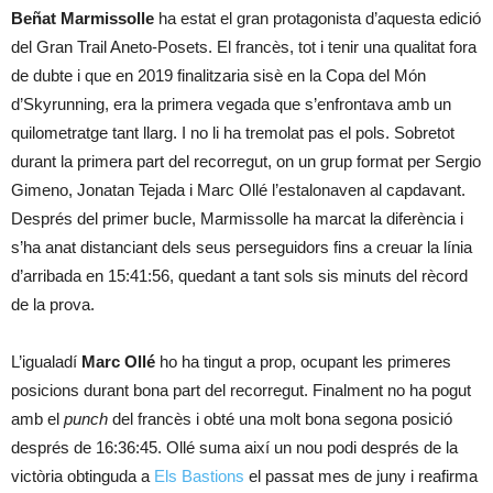
Beñat Marmissolle
ha estat el gran protagonista d’aquesta edició
del Gran Trail Aneto-Posets. El francès, tot i tenir una qualitat fora
de dubte i que en 2019 finalitzaria sisè en la Copa del Món
d’Skyrunning, era la primera vegada que s’enfrontava amb un
quilometratge tant llarg. I no li ha tremolat pas el pols. Sobretot
durant la primera part del recorregut, on un grup format per Sergio
Gimeno, Jonatan Tejada i Marc Ollé l’estalonaven al capdavant.
Després del primer bucle, Marmissolle ha marcat la diferència i
s’ha anat distanciant dels seus perseguidors fins a creuar la línia
d’arribada en 15:41:56, quedant a tant sols sis minuts del rècord
de la prova.
L’igualadí
Marc Ollé
ho ha tingut a prop, ocupant les primeres
posicions durant bona part del recorregut. Finalment no ha pogut
amb el
punch
del francès i obté una molt bona segona posició
després de 16:36:45. Ollé suma així un nou podi després de la
victòria obtinguda a
Els Bastions
el passat mes de juny i reafirma