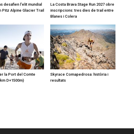
s desafien l’elit mundial
La Costa Brava Stage Run 2027 obre
 Pitz Alpine Glacier Trail
inscripcions: tres dies de trail entre
Blanes i Colera
er la Port del Comte
Skyrace Comapedrosa: història i
1km D+1500m)
resultats