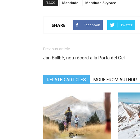
TAGS
Montlude
Montlude Skyrace
SHARE
Facebook
Twitter
Previous article
Jan Ballbè, nou rècord a la Porta del Cel
RELATED ARTICLES
MORE FROM AUTHOR