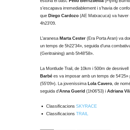
estona el basc
Pello Berrizbeitia
(Flying Burri
s’escapava irremediablement i s’havia de conf
que
Diego Cardozo
(AE Matxacuca) va haver de
4h23’09.
L’aranesa
Marta Cester
(Era Porta Aran) va do
un temps de 5h22’34», seguida d’una combati
(Geritraining) amb 5h48’58».
La Montlude Trail, de 10km i 500m de desnivell 
Barbé
es va imposar amb un temps de 54’25» 
(55’09»). La joveníssima
Lola Cavero
, de nom
seguida d’
Anna Guerid
(1h06’53) i
Adriana Vil
Classificacions
SKYRACE
Classificacions
TRAIL