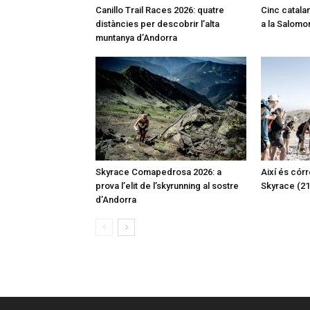
Canillo Trail Races 2026: quatre
Cinc catalan
distàncies per descobrir l’alta
a la Salomon
muntanya d’Andorra
Skyrace Comapedrosa 2026: a
Així és córr
prova l’elit de l’skyrunning al sostre
Skyrace (2
d’Andorra