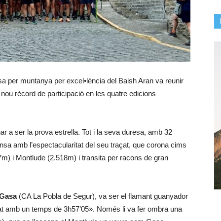
sa per muntanya per excel•lència del Baish Aran va reunir
nou rècord de participació en les quatre edicions
a ser la prova estrella. Tot i la seva duresa, amb 32
sa amb l’espectacularitat del seu traçat, que corona cims
) i Montlude (2.518m) i transita per racons de gran
 Gasa
(CA La Pobla de Segur), va ser el flamant guanyador
açat amb un temps de 3h57’05». Només li va fer ombra una