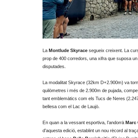
La
Montlude Skyrace
segueix creixent. La cur
prop de 400 corredors, una xifra que suposa un 
disputades.
La modalitat Skyrace (32km D+2.900m) va tornar 
quilòmetres i més de 2.900m de pujada, compen
tant emblemàtics com els Tucs de Neres (2.247m
bellesa com el Lac de Laujò.
En quan a la vessant esportiva, l’andorrà
Marc
d’aquesta edició, establint un nou rècord al tr