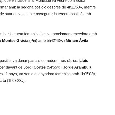
to), que en l’ascens al Montlude va veure com Gasa
ormar amb la segona posició després de 4h11’59», mentre
 suar de valent per assegurar la tercera posició amb
minar la cursa femenina i es va proclamar vencedora amb
va
Montse Gràcia
(Piri) amb 5h42’43», i
Miriam Ávila
positiu, va donar pas als corredors més ràpids.
Lluís
per davant de
Jordi Cortés
(54’55») i
Jorge Aramburu
és 11 anys, va ser la guanyadora femenina amb 1h05’02»,
alta
(1h09’28»).