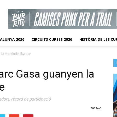
TALUNYA 2026
CIRCUITS CURSES 2026
HISTÒRIA DE LES CU
 la Montlude Skyrace
arc Gasa guanyen la
e
dors, rècord de participació
672