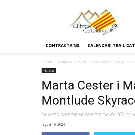
Ultres
Catalunya
CONTRACTA’NS
CALENDARI TRAIL CA
Home
Notícies
Marta Cester i Marc Gasa guanyen
Notícies
Marta Cester i M
Montlude Skyrac
La cursa aranesa va reunir prop de 400 corre
agost 16, 2024