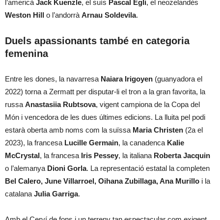
l’americà
Jack Kuenzle
, el suís
Pascal Egli
, el neozelandès
Weston Hill
o l’andorrà
Arnau Soldevila
.
Duels apassionants també en categoria
femenina
Entre les dones, la navarresa
Naiara Irigoyen
(guanyadora el
2022) torna a Zermatt per disputar-li el tron a la gran favorita, la
russa
Anastasiia Rubtsova
, vigent campiona de la Copa del
Món i vencedora de les dues últimes edicions. La lluita pel podi
estarà oberta amb noms com la suïssa
Maria Christen
(2a el
2023), la francesa
Lucille Germain
, la canadenca
Kalie
McCrystal
, la francesa
Iris Pessey
, la italiana
Roberta Jacquin
o l’alemanya
Dioni Gorla
. La representació estatal la completen
Bel Calero, June Villarroel, Oihana Zubillaga, Ana Murillo
i la
catalana
Julia Garriga
.
Amb el Cerví de fons i un terreny tan espectacular com exigent,