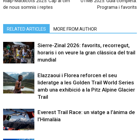
Rialp-Matxicots 2025: Cap al cim
UTMB 2025: Guia completa.
de nous somnis i reptes
Programa i favorits
RELATED ARTICLES
MORE FROM AUTHOR
Sierre-Zinal 2026: favorits, recorregut,
horaris i on veure la gran clàssica del trail
mundial
Elazzaoui i Florea reforcen el seu
lideratge a les Golden Trail World Series
amb una exhibició a la Pitz Alpine Glacier
Trail
Everest Trail Race: un viatge a l’ànima de
l’Himalàia