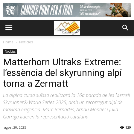
Home
Notícies
Notícies
Matterhorn Ultraks Extreme:
l’essència del skyrunning alpí
torna a Zermatt
La alpina cursa suïssa realitzarà la 16a parada de les Merrell
Skyrunner® World Series 2025, amb un recorregut alpí de
màxima exigència. Marc Bernades, Arnau Montiel i Júlia
Garriga lideren la representació catalana
agost 20, 2025
929