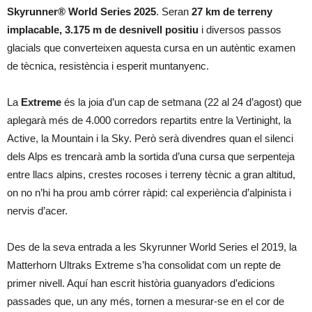
Skyrunner® World Series 2025
. Seran
27 km de terreny
implacable, 3.175 m de desnivell positiu
i diversos passos
glacials que converteixen aquesta cursa en un autèntic examen
de tècnica, resistència i esperit muntanyenc.
La
Extreme
és la joia d’un cap de setmana (22 al 24 d’agost) que
aplegarà més de 4.000 corredors repartits entre la Vertinight, la
Active, la Mountain i la Sky. Però serà divendres quan el silenci
dels Alps es trencarà amb la sortida d’una cursa que serpenteja
entre llacs alpins, crestes rocoses i terreny tècnic a gran altitud,
on no n’hi ha prou amb córrer ràpid: cal experiència d’alpinista i
nervis d’acer.
Des de la seva entrada a les Skyrunner World Series el 2019, la
Matterhorn Ultraks Extreme s’ha consolidat com un repte de
primer nivell. Aquí han escrit història guanyadors d’edicions
passades que, un any més, tornen a mesurar-se en el cor de