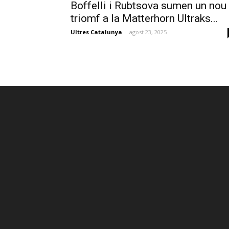
Boffelli i Rubtsova sumen un nou
triomf a la Matterhorn Ultraks...
Ultres Catalunya
-
agost 23, 2025