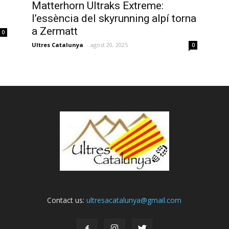
Matterhorn Ultraks Extreme:
l’essència del skyrunning alpí torna
a Zermatt
0
Ultres Catalunya
-
agost 20, 2025
0
Contact us:
ultresacatalunya@gmail.com