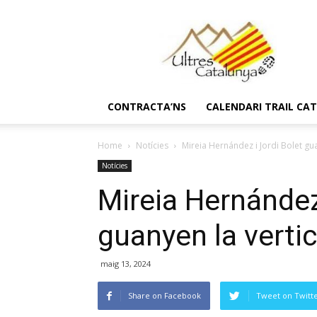
Ultres
Catalunya
CONTRACTA’NS
CALENDARI TRAIL CA
Home
Notícies
Mireia Hernández i Jordi Bolet gu
Notícies
Mireia Hernández
guanyen la verti
maig 13, 2024
Share on Facebook
Tweet on Twitt