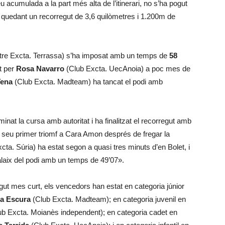
acumulada a la part més alta de l’itinerari, no s’ha pogut
, quedant un recorregut de 3,6 quilòmetres i 1.200m de
re Excta. Terrassa) s’ha imposat amb un temps de
58
t per
Rosa Navarro
(Club Excta. UecAnoia) a poc mes de
Tena
(Club Excta. Madteam) ha tancat el podi amb
inat la cursa amb autoritat i ha finalitzat el recorregut amb
l seu primer triomf a Cara Amon després de fregar la
ta. Súria) ha estat segon a quasi tres minuts d’en Bolet, i
alaix del podi amb un temps de 49’07».
gut mes curt, els vencedors han estat en categoria júnior
na Escura
(Club Excta. Madteam); en categoria juvenil en
b Excta. Moianès independent); en categoria cadet en