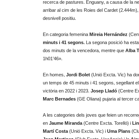
recerca de pastures. Enguany, a causa de la neu 
arribar al cim de les Roies del Cardet (2.444m)
desnivell positiu.
En categoria femenina
Mireia Hernández
(Cent
minuts i 41 segons.
La segona posició ha esta
dos minuts de la vencedora, mentre que
Alba 
1h01’46».
En homes,
Jordi Bolet
(Unió Excta. Vic) ha dom
un temps de 45 minuts i 41 segons, segellant e
victòria en 2022 i 2023.
Josep Lladó
(Centre Exc
Marc Bernades
(GE Oliana) pujaria al tercer c
A les categories dels joves que feien un recorre
en
Jaume Miranda
(Centre Excta. Torelló) i
Li
Martí Costa
(Unió Excta. Vic) i
Uma Plans
(Clu