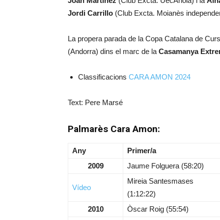
Joan Martinez
(Club Excta. UecAnoia) i la
Ain
Jordi Carrillo
(Club Excta. Moianès independent)
La propera parada de la Copa Catalana de Curse
(Andorra) dins el marc de la
Casamanya Extrem
Classificacions
CARA AMON 2024
Text: Pere Marsé
Palmarès Cara Amon:
Any
Primer/a
2009
Jaume Folguera (58:20)
Mireia Santesmases
Vídeo
(1:12:22)
2010
Òscar Roig (55:54)