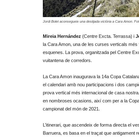
Jordi Bolet aconsegueix una desitjada victòria a Cara Amon. Fot
Mireia Hernández
(Centre Excta. Terrassa) i
J
la Cara Amon, una de les curses verticals més
esquenes. La prova, organitzada pel Centre Ex
vuitantena de corredors.
La Cara Amon inaugurava la 14a Copa Catalana 
el calendari amb nou participacions i dos campi
prova vertical més internacional de casa nostra,
en nombroses ocasions, així com per a la Copa
campionat del món de 2021.
L’itinerari, que ascendeix de forma directa el 
Barruera, es basa en el traçat que antigament r