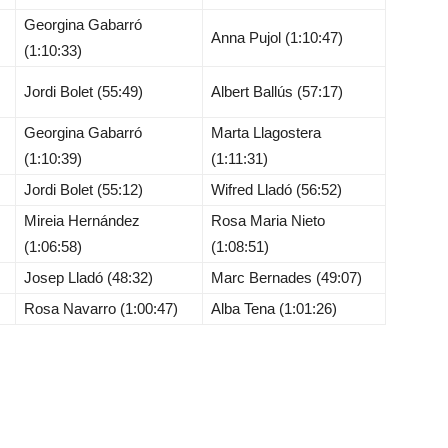
Georgina Gabarró
Anna Pujol (1:10:47)
(1:10:33)
Jordi Bolet (55:49)
Albert Ballús (57:17)
Georgina Gabarró
Marta Llagostera
(1:10:39)
(1:11:31)
Jordi Bolet (55:12)
Wifred Lladó (56:52)
Mireia Hernández
Rosa Maria Nieto
(1:06:58)
(1:08:51)
Josep Lladó (48:32)
Marc Bernades (49:07)
Rosa Navarro (1:00:47)
Alba Tena (1:01:26)