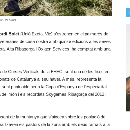
o: Pat Soler
ordi Bolet
(Unió Excta. Vic) s’estrenen en el palmarès de
 veteranes de casa nostra amb quinze edicions a les seves
cta. Alta Ribagorça i Oxigen Services, ha comptat amb una
de Curses Verticals de la FEEC, sent una de les fixes en
onats de Catalunya al seu haver. A més, representa la
 sent puntuable per a la Copa d’Espanya de l’especialitat
 del món i els recordats Skygames Ribagorça del 2012 i
vessant de la muntanya que s’aixeca sobre les població de
ealitzaven els pastors de la zona amb els seus ramats a la