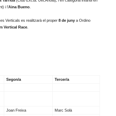
a Tarrida
(Club Excta. UecAnoia); i en categoria infantil en
 i l’
Aina Bueno
.
s Verticals es realitzarà el proper
8 de juny
a Ordino
 Vertical Race
.
Segon/a
Tercer/a
Joan Freixa
Marc Solà