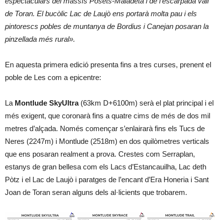
espectaculars del massís Posets-Maladeta i de l’escarpada vall
de Toran. El bucòlic Lac de Laujò ens portarà molta pau i els
pintorescs pobles de muntanya de Bordius i Canejan posaran la
pinzellada més rural».
En aquesta primera edició presenta fins a tres curses, prenent el
poble de Les com a epicentre:
La
Montlude SkyUltra
(63km D+6100m) serà el plat principal i el
més exigent, que coronarà fins a quatre cims de més de dos mil
metres d’alçada. Només començar s’enlairarà fins els Tucs de
Neres (2247m) i Montlude (2518m) en dos quilòmetres verticals
que ens posaran realment a prova. Crestes com Serraplan,
estanys de gran bellesa com els Lacs d’Estancauilha, Lac deth
Pòtz i el Lac de Laujò i paratges de l’encant d’Era Honeria i Sant
Joan de Toran seran alguns dels al·licients que trobarem.