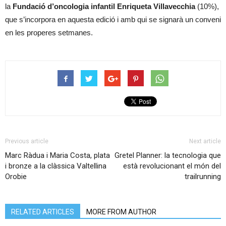
la
Fundació d’oncologia infantil Enriqueta Villavecchia
(10%),
que s’incorpora en aquesta edició i amb qui se signarà un conveni
en les properes setmanes.
Previous article
Next article
Marc Ràdua i Maria Costa, plata
Gretel Planner: la tecnologia que
i bronze a la clàssica Valtellina
està revolucionant el món del
Orobie
trailrunning
RELATED ARTICLES
MORE FROM AUTHOR