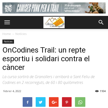
Home
Notícies
Notícies
OnCodines Trail: un repte
esportiu i solidari contra el
càncer
La cursa sortirà de Granollers i arribarà a Sant Feliu de
Codines en 2 recorreguts, de 60 i 80 quilòmetres
febrer 4, 2022
1104