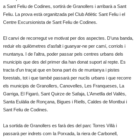
a Sant Feliu de Codines, sortirà de Granollers i arribarà a Sant
Feliu. La prova està organitzada pel Club Atlètic Sant Feliu i el
Centre Excursionista de Sant Feliu de Codines.
El canvi de recorregut ve motivat per dos aspectes. D’una banda,
reduir els quilòmetres d’asfalt i guanyar-ne per camí, corriols i
muntanya. I de l’altra, poder passar pels centres urbans dels
municipis que des del primer dia han donat suport al repte. Es
tracta d’un traçat que en bona part és de muntanya i pistes
forestals, tot i que també passarà per nuclis urbans i que recorre
els municipis de Granollers, Canovelles, Les Franqueses, La
Garriga, El Figaró, Sant Quirze de Safaja, L’Ametlla del Vallès,
Santa Eulàlia de Ronçana, Bigues i Riells, Caldes de Montbui i
Sant Feliu de Codines.
La sortida de Granollers es farà des del parc Torres Villà i
passarà per indrets com la Porxada, la riera de Carbonell,