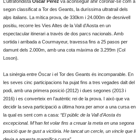
L’ultrafondista
Óscar Pérez
va aconseguir ahir coronar-se com a
segon classificat a Tor des Geants, la duríssima ultratrail dels
alps italians. La mítica prova, de 330km i 24.000m de desnivell
positiu, recorre les Vies Altes de la Vall d’Aosta en un
espectacular itinerari a través de dos parcs nacionals. Amb
sortida i arribada a Courmayeur, travessa fins a 25 pasos per
damunt dels 2.000m, amb una cota màxima de 3.299m (Col
Loson).
La sinèrgia entre Óscar i el Tor des Geants és incomparable. En
les seves cinc participacions ha pujat fins a tres vegades dalt del
podi, amb una primera posició (2012) i dues segones (2013 i
2016) i es converteix en l’autèntic rei de la prova. I això que va
decidir la seva participació a última hora per amor a una cursa en
la qual es sent com a casa:
“El públic de la Vall d’Aosta és
excepcional. M’han fet volar fins a creuar la meta en una segona
posició que te gust a victòria. He tancat un cercle, un vincle que li
devia a aquesta magnífica cursa”.