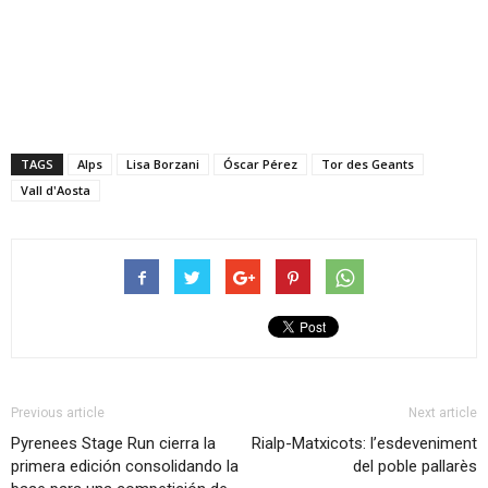
TAGS
Alps
Lisa Borzani
Óscar Pérez
Tor des Geants
Vall d'Aosta
Previous article
Next article
Pyrenees Stage Run cierra la
Rialp-Matxicots: l’esdeveniment
primera edición consolidando la
del poble pallarès