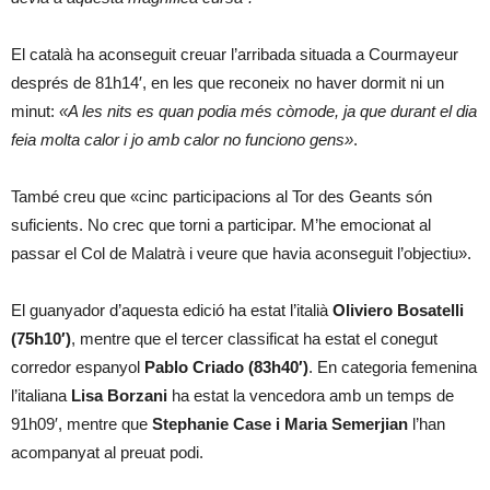
El català ha aconseguit creuar l’arribada situada a Courmayeur
després de 81h14′, en les que reconeix no haver dormit ni un
minut:
«A les nits es quan podia més còmode, ja que durant el dia
feia molta calor i jo amb calor no funciono gens»
.
També creu que «cinc participacions al Tor des Geants són
suficients. No crec que torni a participar. M’he emocionat al
passar el Col de Malatrà i veure que havia aconseguit l’objectiu».
El guanyador d’aquesta edició ha estat l’italià
Oliviero Bosatelli
(75h10′)
, mentre que el tercer classificat ha estat el conegut
corredor espanyol
Pablo Criado (83h40′)
. En categoria femenina
l’italiana
Lisa Borzani
ha estat la vencedora amb un temps de
91h09′, mentre que
Stephanie Case i Maria Semerjian
l’han
acompanyat al preuat podi.