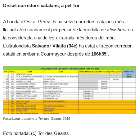
Disset corredors catalans, a pel Tor
A banda d’Óscar Pérez, hi ha setze corredors catalans més
lluitant aferrissadament per penjar-se la medalla de
«finisher»
en
la considerada una de les ultratrails més dures del món.
L’ultrafondista
Salvador Vilalta (34è)
ha estat el segon corredor
català en arribar a Courmayeur després de
106h35′.
Participants catalans a Tor des Geants 2016
Foto portada: (c) Tor des Geants