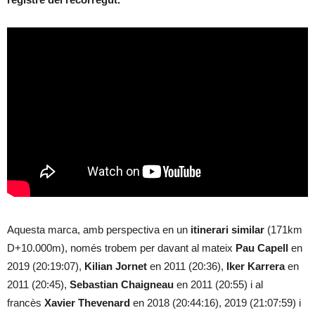
Aquesta marca, amb perspectiva en un
itinerari similar
(171km
D+10.000m), només trobem per davant al mateix
Pau Capell
en
2019 (20:19:07),
Kilian Jornet
en 2011 (20:36),
Iker Karrera
en
2011 (20:45),
Sebastian Chaigneau
en 2011 (20:55) i al
francès
Xavier Thevenard
en 2018 (20:44:16), 2019 (21:07:59) i