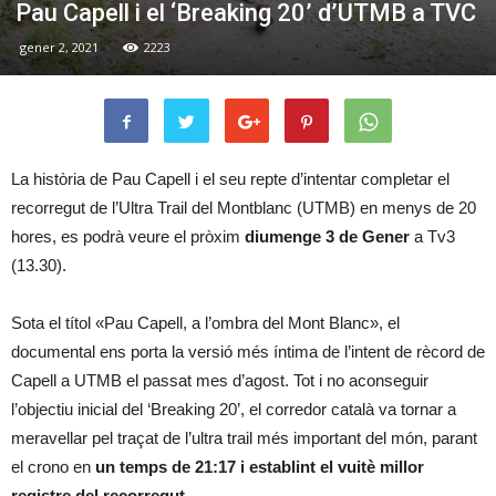
Pau Capell i el ‘Breaking 20’ d’UTMB a TVC
gener 2, 2021
2223
La història de Pau Capell i el seu repte d’intentar completar el
recorregut de l’Ultra Trail del Montblanc (UTMB) en menys de 20
hores, es podrà veure el pròxim
diumenge 3 de Gener
a Tv3
(13.30).
Sota el títol «Pau Capell, a l’ombra del Mont Blanc», el
documental ens porta la versió més íntima de l’intent de rècord de
Capell a UTMB el passat mes d’agost. Tot i no aconseguir
l’objectiu inicial del ‘Breaking 20’, el corredor català va tornar a
meravellar pel traçat de l’ultra trail més important del món, parant
el crono en
un temps de 21:17 i establint el vuitè millor
registre del recorregut.