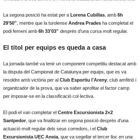
La segona posició ha estat per a
Lorena Cubillas
, amb
6h
29’50”
, mentre que la turolense
Andrea Prades
ha completat el
podi femení amb
6h 33’03”
després d’una cursa molt regular.
El títol per equips es queda a casa
La jornada també va tenir un component competitiu destacat amb
la disputa del Campionat de Catalunya per equips, que es va
resoldre amb victòria per al
Club Esportiu l’Areny
, club amfitrió i
organitzador de la prova, que va saber aprofitar el factor camp
per imposar-se en la classificació col·lectiva.
El podi el van completar el
Centre Excursionista 2×2
Santpedor
, que va finalitzar en segona posició després d’una
actuació molt regular dels seus corredors, i el
Club
Excursionista UEC Anoia
, que va segellar el tercer lloc en una