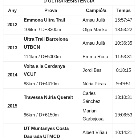
D’ULTRARESISTÈNCIA
Any
Prova
Campió/a
Temps
Emmona Ultra Trail
Arnau Julià
15:57:47
2012
106km / D+8300m
Olga Manko
18:53:22
Ultra Trail Barcelona
Arnau Julià
10:36:35
UTBCN
2013
114km / D+5000m
Emma Roca
11:53:31
Volta a la Cerdanya
Jordi Bes
8:18:15
VCUF
2014
88km / D+4410m
Núria Picas
9:49:51
Carles
Travessa Núria Queralt
13:10:31
Sánchez
2015
Marian
96km / D+6150m
19:06:53
Garbajosa
UT Muntanyes Costa
Albert Viñau
10:14:21
Daurada UTMCD