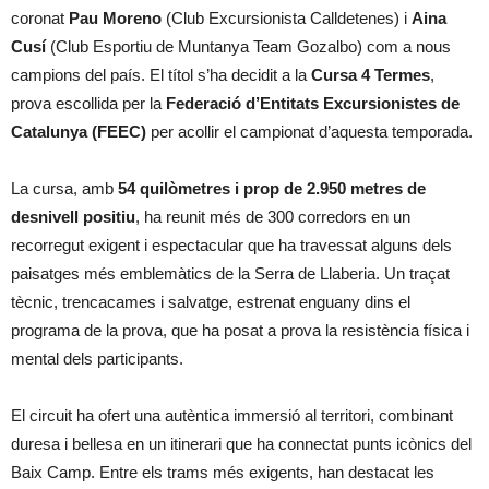
coronat
Pau Moreno
(Club Excursionista Calldetenes) i
Aina
Cusí
(Club Esportiu de Muntanya Team Gozalbo) com a nous
campions del país. El títol s’ha decidit a la
Cursa 4 Termes
,
prova escollida per la
Federació d’Entitats Excursionistes de
Catalunya (FEEC)
per acollir el campionat d’aquesta temporada.
La cursa, amb
54 quilòmetres i prop de 2.950 metres de
desnivell positiu
, ha reunit més de 300 corredors en un
recorregut exigent i espectacular que ha travessat alguns dels
paisatges més emblemàtics de la Serra de Llaberia. Un traçat
tècnic, trencacames i salvatge, estrenat enguany dins el
programa de la prova, que ha posat a prova la resistència física i
mental dels participants.
El circuit ha ofert una autèntica immersió al territori, combinant
duresa i bellesa en un itinerari que ha connectat punts icònics del
Baix Camp. Entre els trams més exigents, han destacat les