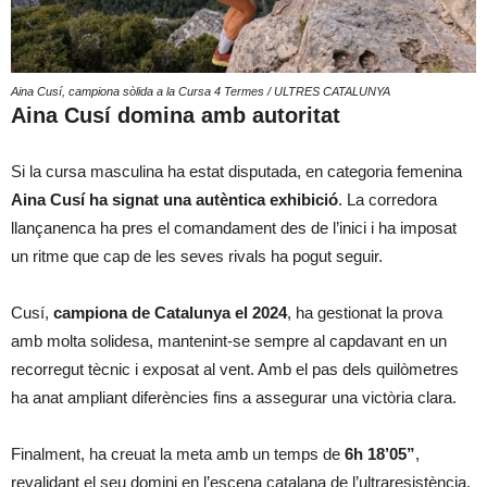
Aina Cusí, campiona sòlida a la Cursa 4 Termes / ULTRES CATALUNYA
Aina Cusí domina amb autoritat
Si la cursa masculina ha estat disputada, en categoria femenina
Aina Cusí ha signat una autèntica exhibició
. La corredora
llançanenca ha pres el comandament des de l’inici i ha imposat
un ritme que cap de les seves rivals ha pogut seguir.
Cusí,
campiona de Catalunya el 2024
, ha gestionat la prova
amb molta solidesa, mantenint-se sempre al capdavant en un
recorregut tècnic i exposat al vent. Amb el pas dels quilòmetres
ha anat ampliant diferències fins a assegurar una victòria clara.
Finalment, ha creuat la meta amb un temps de
6h 18’05”
,
revalidant el seu domini en l’escena catalana de l’ultraresistència.