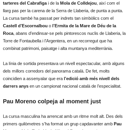
tarteres del Cabrafiga
i de la
Mola de Colldejou
, així com el
llarg pas per la carena de la Serra de Llaberia, de punta a punta.
La cursa també ha passat per indrets tan simbòlics com el
Castell d’Escornalbou
o
l’Ermita de la Mare de Déu de la
Roca
, abans d’endinsar-se pels pintorescos nuclis de Llaberia, la
Torre de Fontaubella i l’Argentera, en un recorregut que ha
combinat patrimoni, paisatge i alta muntanya mediterrània.
La línia de sortida presentava un nivell espectacular, amb alguns
dels millors corredors del panorama català. De fet, molts
coincidien a assenyalar que era
l’edició amb més nivell dels
darrers anys
en un campionat nacional català de l’especialitat.
Pau Moreno colpeja al moment just
La cursa masculina ha arrencat amb un ritme molt alt. Des dels
primers quilòmetres s’ha format un grup capdavanter amb
Pau