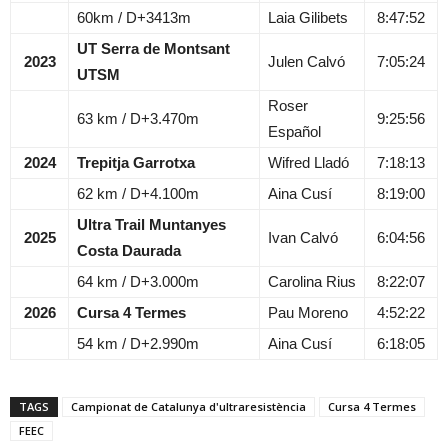
60km / D+3413m
Laia Gilibets
8:47:52
UT Serra de Montsant
2023
Julen Calvó
7:05:24
UTSM
Roser
63 km / D+3.470m
9:25:56
Español
2024
Trepitja Garrotxa
Wifred Lladó
7:18:13
62 km / D+4.100m
Aina Cusí
8:19:00
Ultra Trail Muntanyes
2025
Ivan Calvó
6:04:56
Costa Daurada
64 km / D+3.000m
Carolina Rius
8:22:07
2026
Cursa 4 Termes
Pau Moreno
4:52:22
54 km / D+2.990m
Aina Cusí
6:18:05
TAGS
Campionat de Catalunya d'ultraresistència
Cursa 4 Termes
FEEC