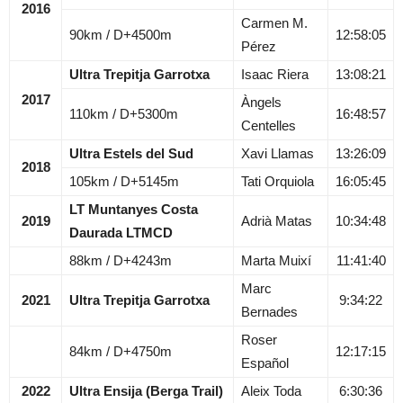
2016
Carmen M.
90km / D+4500m
12:58:05
Pérez
Ultra Trepitja Garrotxa
Isaac Riera
13:08:21
2017
Àngels
110km / D+5300m
16:48:57
Centelles
Ultra Estels del Sud
Xavi Llamas
13:26:09
2018
105km / D+5145m
Tati Orquiola
16:05:45
LT Muntanyes Costa
2019
Adrià Matas
10:34:48
Daurada LTMCD
88km / D+4243m
Marta Muixí
11:41:40
Marc
2021
Ultra Trepitja Garrotxa
9:34:22
Bernades
Roser
84km / D+4750m
12:17:15
Español
2022
Ultra Ensija (Berga Trail)
Aleix Toda
6:30:36