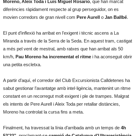
Moreno, Aleix Toda i Luis Miguel Rosario
, que han marcat
diferències ràpidament respecte al grup perseguidor, on es
movien corredors de gran nivell com
Pere Aurell
o
Jan Ballbé
.
El punt d’inflexió ha arribat en l’exigent i tècnic ascens a La
Miranda a través de la Serra de la Seda. En aquest tram, castigat
a més pel vent de mestral, amb ratxes que han arribat als 50
km/h,
Pau Moreno ha incrementat el ritme
i ha aconseguit obrir
una petita escletxa.
A partir d’aquí, el corredor del Club Excursionista Calldetenes ha
sabut gestionar l’avantatge amb intel·ligència, mantenint un ritme
constant en un recorregut molt exigent i ple de trampes. Malgrat
els intents de Pere Aurell i Aleix Toda per retallar distàncies,
Moreno ha controlat la cursa fins a meta.
Finalment, ha travessat la línia d’arribada amb un temps de
4h
52’22”
, proclamant-se
campió de Catalunya d’Ultraresistència