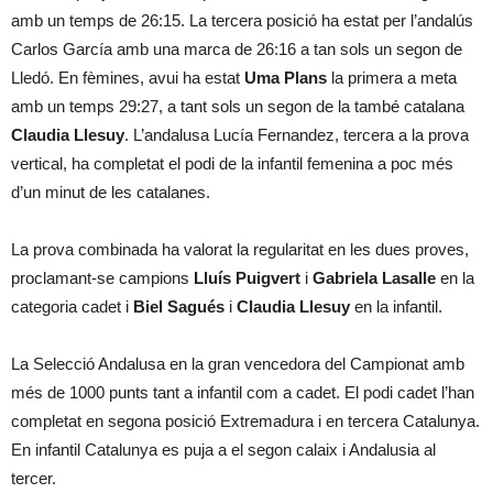
amb un temps de 26:15. La tercera posició ha estat per l’andalús
Carlos García amb una marca de 26:16 a tan sols un segon de
Lledó. En fèmines, avui ha estat
Uma Plans
la primera a meta
amb un temps 29:27, a tant sols un segon de la també catalana
Claudia Llesuy
. L’andalusa Lucía Fernandez, tercera a la prova
vertical, ha completat el podi de la infantil femenina a poc més
d’un minut de les catalanes.
La prova combinada ha valorat la regularitat en les dues proves,
proclamant-se campions
Lluís Puigvert
i
Gabriela Lasalle
en la
categoria cadet i
Biel Sagués
i
Claudia Llesuy
en la infantil.
La Selecció Andalusa en la gran vencedora del Campionat amb
més de 1000 punts tant a infantil com a cadet. El podi cadet l’han
completat en segona posició Extremadura i en tercera Catalunya.
En infantil Catalunya es puja a el segon calaix i Andalusia al
tercer.