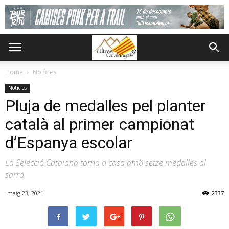
Home
Notícies
Notícies
Pluja de medalles pel planter
català al primer campionat
d’Espanya escolar
La Selecció Catalana torna a casa amb setze medalles al
sarró
maig 23, 2021
2337