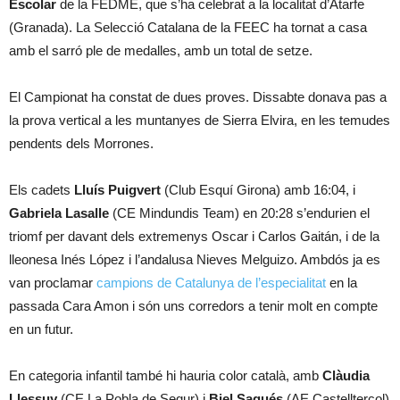
Escolar
de la FEDME, que s’ha celebrat a la localitat d’Atarfe
(Granada). La Selecció Catalana de la FEEC ha tornat a casa
amb el sarró ple de medalles, amb un total de setze.
El Campionat ha constat de dues proves. Dissabte donava pas a
la prova vertical a les muntanyes de Sierra Elvira, en les temudes
pendents dels Morrones.
Els cadets
Lluís Puigvert
(Club Esquí Girona) amb 16:04, i
Gabriela Lasalle
(CE Mindundis Team) en 20:28 s’endurien el
triomf per davant dels extremenys Oscar i Carlos Gaitán, i de la
lleonesa Inés López i l’andalusa Nieves Melguizo. Ambdós ja es
van proclamar
campions de Catalunya de l’especialitat
en la
passada Cara Amon i són uns corredors a tenir molt en compte
en un futur.
En categoria infantil també hi hauria color català, amb
Clàudia
Llessuy
(CE La Pobla de Segur) i
Biel Sagués
(AE Castellterçol)