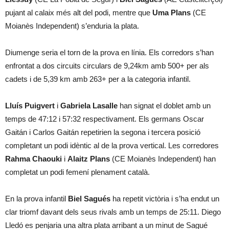
pujant al calaix més alt del podi, mentre que
Uma Plans
(CE
Moianès Independent) s’enduria la plata.
Diumenge seria el torn de la prova en línia. Els corredors s’han
enfrontat a dos circuits circulars de 9,24km amb 500+ per als
cadets i de 5,39 km amb 263+ per a la categoria infantil.
Lluís Puigvert
i
Gabriela Lasalle
han signat el doblet amb un
temps de 47:12 i 57:32 respectivament. Els germans Oscar
Gaitán i Carlos Gaitán repetirien la segona i tercera posició
completant un podi idèntic al de la prova vertical. Les corredores
Rahma Chaouki
i
Alaitz Plans
(CE Moianès Independent) han
completat un podi femení plenament català.
En la prova infantil
Biel Sagués
ha repetit victòria i s’ha endut un
clar triomf davant dels seus rivals amb un temps de 25:11. Diego
Lledó es penjaria una altra plata arribant a un minut de Sagué