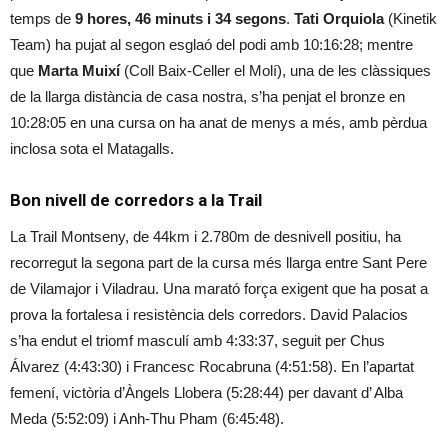
temps de
9 hores, 46 minuts i 34 segons
.
Tati Orquiola
(Kinetik
Team) ha pujat al segon esglaó del podi amb 10:16:28; mentre
que
Marta Muixí
(Coll Baix-Celler el Molí), una de les clàssiques
de la llarga distància de casa nostra, s’ha penjat el bronze en
10:28:05 en una cursa on ha anat de menys a més, amb pèrdua
inclosa sota el Matagalls.
Bon nivell de corredors a la Trail
La Trail Montseny, de 44km i 2.780m de desnivell positiu, ha
recorregut la segona part de la cursa més llarga entre Sant Pere
de Vilamajor i Viladrau. Una marató força exigent que ha posat a
prova la fortalesa i resistència dels corredors. David Palacios
s’ha endut el triomf masculí amb 4:33:37, seguit per Chus
Álvarez (4:43:30) i Francesc Rocabruna (4:51:58). En l’apartat
femení, victòria d’Àngels Llobera (5:28:44) per davant d’ Alba
Meda (5:52:09) i Anh-Thu Pham (6:45:48).