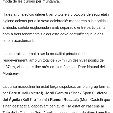
moda de les curses per muntanya.
Ha estat una edició diferent, amb tots els protocols de seguretat i
higiene adients per a la seva celebració: mascareta a la sortida i
arribada, sortida esglaonada i amb separació entre participants
com a trets fonamentals d’aquesta
nova normalitat
que ja ens
estem acostumant.
La ultratrail ha tornat a ser la modalitat principal de
l’esdeveniment, amb un total de 76km i un desnivell positiu de
4.374m, visitant els lloc més emblemàtics del Parc Natural del
Montseny.
La cursa masculina ha estat força disputada, amb un grup format
per
Pere Aurell
(Merrell),
Jordi Gamito
(Kinetik Sports),
Victor
del Águila
(Buff Pro Team) i
Ramón Recatalà
(Mur i Castell) que
s’han destacat al capdavant ben aviat. Ha estat en l’ascens al
Turó de la Cova on Pere Aurell ha pogut canviar de ritme i ampliar