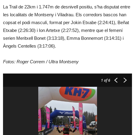
La Trail de 22km i 1.747m de desnivell positiu, s’ha disputat entre
les localitats de Montseny i Viladrau. Els corredors bascos han
copsat el podi masculí, format per Jokin Etxabe (2:24:41), Beñat
Etxabe (2:26:30) i Ion Artetxe (2:27:52), mentre que el femení
serien Meritxell Bonet (3:13:18), Emma Bonnemort (3:14:31) i
Àngels Centelles (3:17:06).
Fotos: Roger Correm / Ultra Montseny
1
of 6