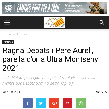
Home
Notícies
Notícies
Ragna Debats i Pere Aurell,
parella d’or a Ultra Montseny
2021
El de Matadepera guanya el pols davant els seus rivals,
mentre que Debats domina de principi a fi
abril 10, 2021
2255