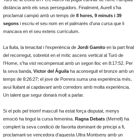
distància amb els seus perseguidors. Finalment, Aurell s’ha
proclamat campió amb un temps de
8 hores, 9 minuts i 39
segons
i escriu el seu nom en el palmarès d’una cursa que li
mancava en el seu extens currículum.
La lluita, la tenacitat i l’experiència de
Jordi Gamito
en la part final
del recorregut, sobretot en el mític ascens vertical al Turó de
l’Home, s’ha vist recompensat amb un segon lloc en 8:17:52. Per
la seva banda,
Victor del Águila
ha aconseguit el bronze amb un
temps de 8:26:27; el jove de Porrera suma una experiència més,
avui lluitant al capdavant amb corredors amb molta experiència.
Un talent que segur donarà molt a parlar.
Si el pols pel triomf masculí ha estat força disputat, menys
emoció ha tingut la cursa femenina.
Ragna Debats
(Merrell) ha
complert la seva condició de favorita dominant de principi a fi,
proclamant-se vencedora d’aquesta Ultra Montseny amb un