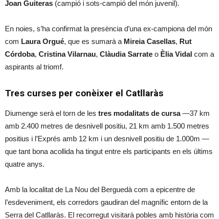
Joan Guiteras
(campió i sots-campió del món juvenil).
En noies, s’ha confirmat la presència d’una ex-campiona del món
com
Laura Orgué
, que es sumarà a
Mireia Casellas
,
Rut
Córdoba
,
Cristina Vilarnau
,
Clàudia Sarrate
o
Èlia Vidal
com a
aspirants al triomf.
Tres curses per conèixer el Catllaràs
Diumenge serà el torn de les
tres modalitats de cursa
—37 km
amb 2.400 metres de desnivell positiu, 21 km amb 1.500 metres
positius i l’Exprés amb 12 km i un desnivell positiu de 1.000m —
que tant bona acollida ha tingut entre els participants en els últims
quatre anys.
Amb la localitat de La Nou del Berguedà com a epicentre de
l’esdeveniment, els corredors gaudiran del magnífic entorn de la
Serra del Catllaràs. El recorregut visitarà pobles amb història com