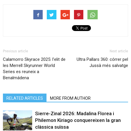
Previous article
Next article
Calamorro Skyrace 2025: l’elit de
Ultra Pallars 360: córrer pel
les Merrell Skyrunner World
Jussà més salvatge
Series es reuneix a
Benalmádena
RELATED ARTICLES
MORE FROM AUTHOR
Sierre-Zinal 2026: Madalina Florea i
Philemon Kiriago conquereixen la gran
clàssica suïssa