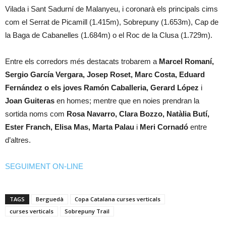
Vilada i Sant Sadurní de Malanyeu, i coronarà els principals cims
com el Serrat de Picamill (1.415m), Sobrepuny (1.653m), Cap de
la Baga de Cabanelles (1.684m) o el Roc de la Clusa (1.729m).
Entre els corredors més destacats trobarem a
Marcel Romaní,
Sergio García Vergara, Josep Roset, Marc Costa, Eduard
Fernández o els joves Ramón Caballeria, Gerard López
i
Joan Guiteras
en homes; mentre que en noies prendran la
sortida noms com
Rosa Navarro, Clara Bozzo, Natàlia Butí,
Ester Franch, Elisa Mas, Marta Palau
i
Meri Cornadó
entre
d’altres.
SEGUIMENT ON-LINE
TAGS
Berguedà
Copa Catalana curses verticals
curses verticals
Sobrepuny Trail