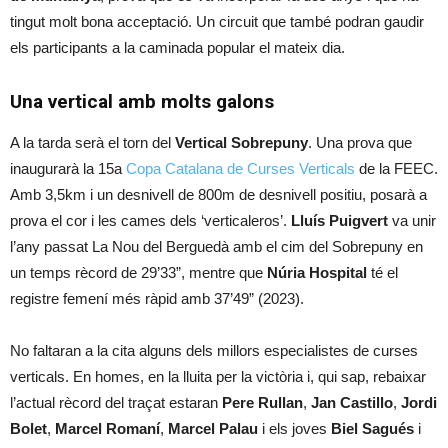
tingut molt bona acceptació. Un circuit que també podran gaudir
els participants a la caminada popular el mateix dia.
Una vertical amb molts galons
A la tarda serà el torn del
Vertical Sobrepuny
. Una prova que
inaugurarà la 15a
Copa Catalana de Curses Verticals
de la FEEC.
Amb 3,5km i un desnivell de 800m de desnivell positiu, posarà a
prova el cor i les cames dels ‘verticaleros’.
Lluís Puigvert
va unir
l’any passat La Nou del Berguedà amb el cim del Sobrepuny en
un temps rècord de 29’33”, mentre que
Núria Hospital
té el
registre femení més ràpid amb 37’49” (2023).
No faltaran a la cita alguns dels millors especialistes de curses
verticals. En homes, en la lluita per la victòria i, qui sap, rebaixar
l’actual rècord del traçat estaran
Pere Rullan
,
Jan Castillo
,
Jordi
Bolet
,
Marcel Romaní
,
Marcel Palau
i els joves
Biel Sagués
i