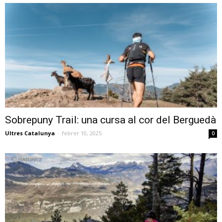
Sobrepuny Trail: una cursa al cor del Berguedà
Ultres Catalunya
-
febrer 10, 2025
0