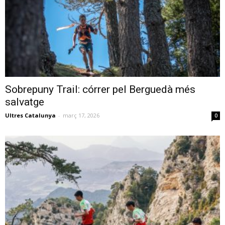
Sobrepuny Trail: córrer pel Berguedà més
salvatge
Ultres Catalunya
-
març 17, 2026
0