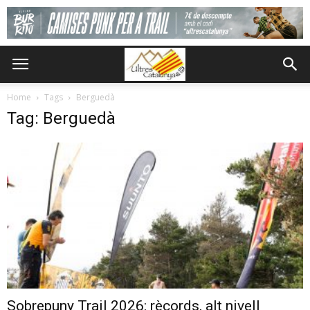
Home
Tags
Berguedà
Tag: Berguedà
Sobrepuny Trail 2026: rècords, alt nivell