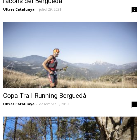
racons del Berguedà
Ultres Catalunya
-
juliol 29, 2021
0
Copa Trail Running Berguedà
Ultres Catalunya
-
desembre 5, 2019
0