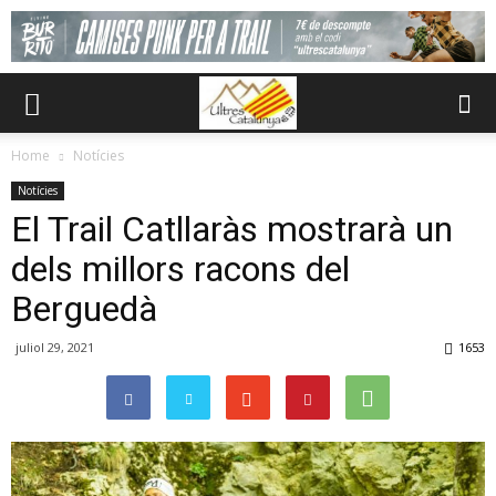
Home
Notícies
Notícies
El Trail Catllaràs mostrarà un
dels millors racons del
Berguedà
juliol 29, 2021
1653