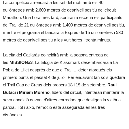
La competició arrencarà a les set del matí amb els 40
quilòmetres amb 2.600 metres de desnivell positiu del circuit
Marathon. Una hora més tard, sortiran a escena els participants
del Trail de 21 quilòmetres amb 1.400 metres de desnivell positiu,
mentre el programa el tancarà la Exprés de 15 quilòmetres i 930
metres de desnivell positiu a les vuit hores i trenta minuts.
La cita del Catllaràs coincidirà amb la segona entrega de
les
MISSIONx3
. La trilogia de Klassmark desembarcarà a La
Pobla de Lillet després de que el Trail Ulldeter atorgués els
primers punts el passat 4 de juliol. Per endavant tan sols quedarà
el Trail Cap de Creus dels propers 18 i 19 de setembre.
Raul
Butaci
i
Miriam Moreno
, líders del circuit, intentaran mantenir la
seva condició davant d’altres corredors que desitgen la victòria
parcial. Tot i això, l’emoció està assegurada en les tres
distàncies.