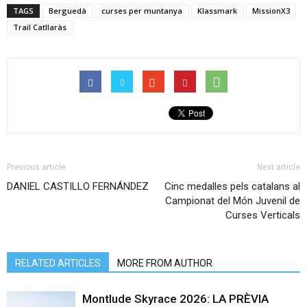
TAGS
Berguedà
curses per muntanya
Klassmark
MissionX3
Trail Catllaràs
Previous article
Next article
DANIEL CASTILLO FERNÁNDEZ
Cinc medalles pels catalans al
Campionat del Món Juvenil de
Curses Verticals
RELATED ARTICLES
MORE FROM AUTHOR
Montlude Skyrace 2026: LA PRÈVIA