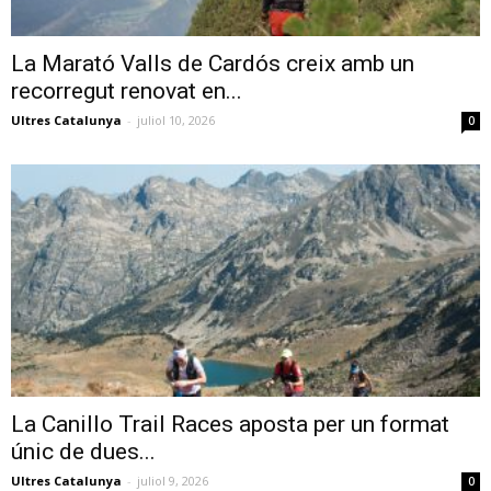
La Marató Valls de Cardós creix amb un
recorregut renovat en...
Ultres Catalunya
-
juliol 10, 2026
0
La Canillo Trail Races aposta per un format
únic de dues...
Ultres Catalunya
-
juliol 9, 2026
0