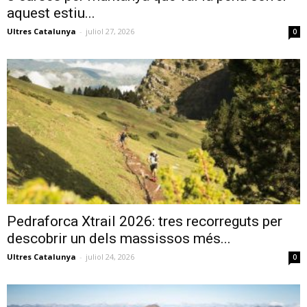
aquest estiu...
Ultres Catalunya
-
juliol 27, 2026
0
Pedraforca Xtrail 2026: tres recorreguts per
descobrir un dels massissos més...
Ultres Catalunya
-
juliol 24, 2026
0