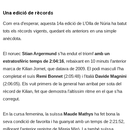
Una edició de rècords
Com era d’esperar, aquesta 14a edició de L’Olla de Núria ha batut
tots els rècords vigents, quedant els anteriors en una simple
anècdota.
El noruec
Stian Argermund
s’ha endut el triomf
amb un
estratosfèric temps de 2:04:16
, rebaixant en 10 minuts l’anterior
marca de Kilian Jornet, que datava de 2009. El podi masculí l’ha
completat el suís
Remi Bonnet
(2:05:48) i l’italià
Davide Magnini
(2:06:05). Els vuit primers de la general han arribat per sota del
rècord de Kilian, fet que demostra l’altíssim ritme en el que s’ha
corregut.
En la cursa femenina, la suïssa
Maude Mathys
ha fet bona la
seva condició de favorita i ha guanyat amb un temps de 2:21:52,
millorant l’anterior registre de Mireia Miró. La també suïssa