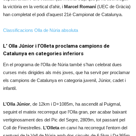
la victòria en la vertical d’ahir, i
Marcel Romaní
(UEC de Gràcia)
han completat el podi d’aquest 21è Campionat de Catalunya.
Classificacions Olla de Núria absoluta
L’ Olla Júnior i l’Olleta proclama campions de
Catalunya en categories inferiors
En el programa de l’Olla de Núria també s’han celebrat dues
curses més dirigides als més joves, que ha servit per proclamar
els campions de Catalunya en categoria juvenil, Júnior, cadet i
infantil.
L’Olla Júnior
, de 12km i D+1085m, ha ascendit al Puigmal,
seguint el mateix recorregut que l’Olla gran, per acabar baixant
vertiginosament des del Pic del Segre, 2809m, tot passant pel
Coll de Finestrelles.
L’Olleta
en canvi ha recorregut l’entorn del
santuari de la Vall de Núria amb dos circuits de 6,5km i D+365m