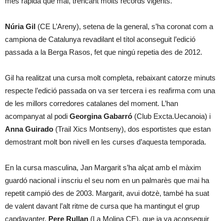
més ràpida que mai, trencant molts rècords vigents.
Núria Gil
(CE L’Areny), setena de la general, s’ha coronat com a
campiona de Catalunya revadilant el títol aconseguit l’edició
passada a la Berga Rasos, fet que ningú repetia des de 2012.
Gil ha realitzat una cursa molt completa, rebaixant catorze minuts
respecte l’edició passada on va ser tercera i es reafirma com una
de les millors corredores catalanes del moment. L’han
acompanyat al podi
Georgina Gabarró
(Club Excta.Uecanoia) i
Anna Guirado
(Trail Xics Montseny), dos esportistes que estan
demostrant molt bon nivell en les curses d’aquesta temporada.
En la cursa masculina, Jan Margarit s’ha alçat amb el màxim
guardó nacional i inscriu el seu nom en un palmarès que mai ha
repetit campió des de 2003. Margarit, avui dotzè, també ha suat
de valent davant l’alt ritme de cursa que ha mantingut el grup
capdavanter.
Pere Rullan
(La Molina CE), que ja va aconseguir