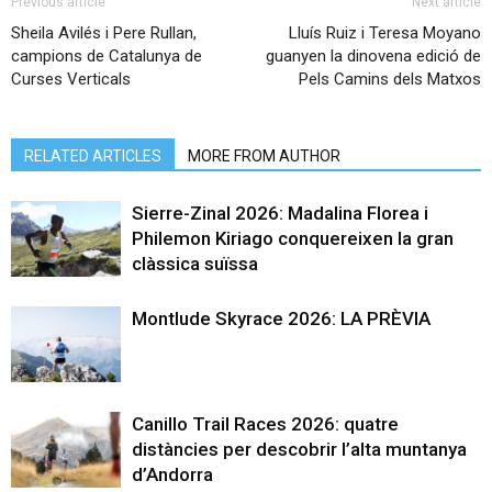
Previous article
Next article
Sheila Avilés i Pere Rullan,
Lluís Ruiz i Teresa Moyano
campions de Catalunya de
guanyen la dinovena edició de
Curses Verticals
Pels Camins dels Matxos
RELATED ARTICLES
MORE FROM AUTHOR
Sierre-Zinal 2026: Madalina Florea i
Philemon Kiriago conquereixen la gran
clàssica suïssa
Montlude Skyrace 2026: LA PRÈVIA
Canillo Trail Races 2026: quatre
distàncies per descobrir l’alta muntanya
d’Andorra