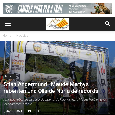
Home
Notícies
Notícies
Stian Angermund i Maude Mathys
rebenten una Olla de Núria de rècords
Ambdós rebaixen els rècords vigents de Kilian Jornet i Mireia Miró en una
jornada memorable
juny 13, 2021
2153