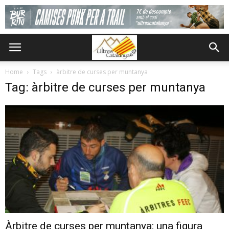
Home
Tags
àrbitre de curses per muntanya
Tag: àrbitre de curses per muntanya
Àrbitre de curses per muntanya: una figura