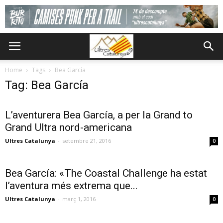
Home
Tags
Bea García
Tag: Bea García
L’aventurera Bea García, a per la Grand to
Grand Ultra nord-americana
Ultres Catalunya
-
setembre 21, 2016
0
Bea García: «The Coastal Challenge ha estat
l’aventura més extrema que...
Ultres Catalunya
-
març 1, 2016
0