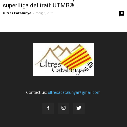
superlliga del trail: UTMB®...
Ultres Catalunya
-
maig 6, 2021
0
Contact us:
ultresacatalunya@gmail.com