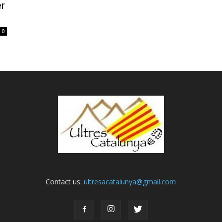
er
0
Contact us:
ultresacatalunya@gmail.com