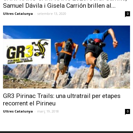
Samuel Dávila i Gisela Carrión brillen al...
Ultres Catalunya
-
setembre 13, 2020
0
GR3 Pirinac Trails: una ultratrail per etapes
recorrent el Pirineu
Ultres Catalunya
-
març 19, 2018
0