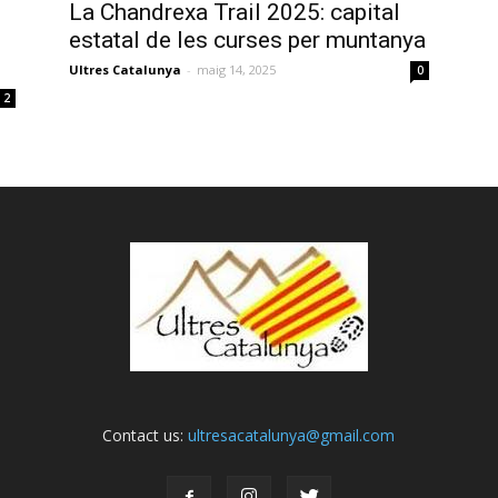
La Chandrexa Trail 2025: capital
estatal de les curses per muntanya
Ultres Catalunya
-
maig 14, 2025
0
2
Contact us:
ultresacatalunya@gmail.com