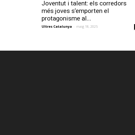
Joventut i talent: els corredors
més joves s’emporten el
protagonisme al...
Ultres Catalunya
-
maig 18, 2025