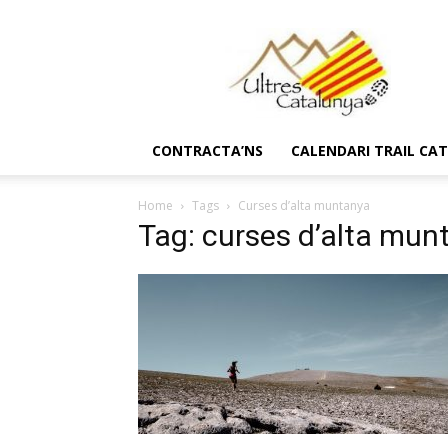
Ultres
Catalunya
CONTRACTA’NS
CALENDARI TRAIL CA
Home
Tags
Curses d’alta muntanya
Tag: curses d’alta mun