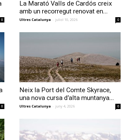
a
La Marató Valls de Cardós creix
amb un recorregut renovat en...
Ultres Catalunya
-
juliol 10, 2026
0
0
a
Neix la Port del Comte Skyrace,
una nova cursa d’alta muntanya...
Ultres Catalunya
-
juny 4, 2026
0
0