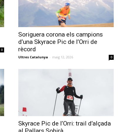
Soriguera corona els campions
d’una Skyrace Pic de l’Orri de
rècord
0
Ultres Catalunya
-
maig 12, 2026
0
Skyrace Pic de l’Orri: trail d’alçada
al Pallars Sobirà