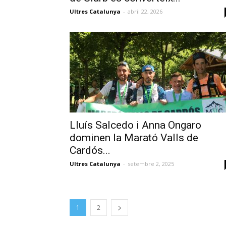
Ultres Catalunya
-
abril 22, 2026
Lluís Salcedo i Anna Ongaro
dominen la Marató Valls de
Cardós...
Ultres Catalunya
-
setembre 2, 2025
1
2