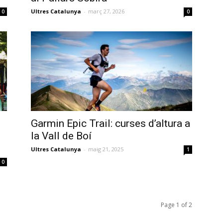
Ultres Catalunya
-
març 27, 2026
0
0
Garmin Epic Trail: curses d’altura a
la Vall de Boí
Ultres Catalunya
-
maig 21, 2025
1
0
Page 1 of 2