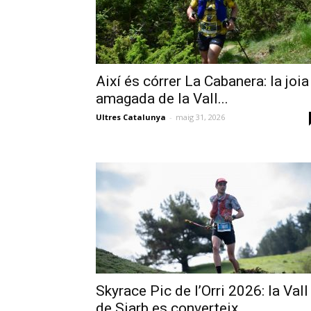
Així és córrer La Cabanera: la joia
amagada de la Vall...
Ultres Catalunya
-
maig 31, 2026
Skyrace Pic de l’Orri 2026: la Vall
de Siarb es converteix...