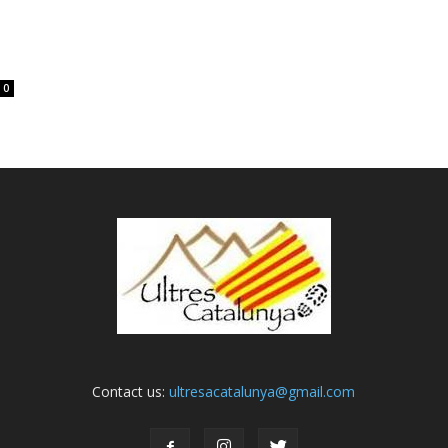
0
Contact us:
ultresacatalunya@gmail.com