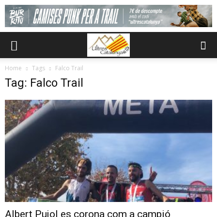
Home
Tags
Falco Trail
Tag: Falco Trail
Albert Pujol es corona com a campió