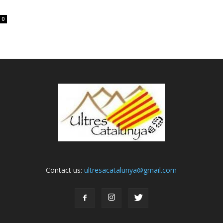
s
0
Contact us:
ultresacatalunya@gmail.com