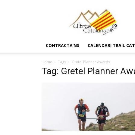
Ultres
Catalunya
CONTRACTA’NS
CALENDARI TRAIL CA
Home
Tags
Gretel Planner Awards
Tag: Gretel Planner Aw