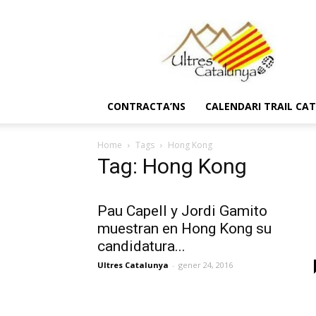
Ultres
Catalunya
CONTRACTA’NS
CALENDARI TRAIL CA
Home
Tags
Hong Kong
Tag: Hong Kong
Pau Capell y Jordi Gamito
muestran en Hong Kong su
candidatura...
Ultres Catalunya
-
gener 24, 2016