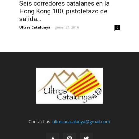
Seis corredores catalanes en la
Hong Kong 100, pistoletazo de
salida...
Ultres Catalunya
-
gener 21, 2016
0
Contact us:
ultresacatalunya@gmail.com