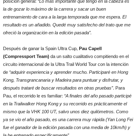
posición general:
“Lo más importante que tengo en la cabeza es
la de gozar lo máximo de la carrera y sacar un buen
entrenamiento de cara a la larga temporada que me espera. El
resultado es un añadido. Quedé muy satisfecho del trato que me
ofreció la organización en la edición pasada”.
Después de ganar la Spain Ultra Cup,
Pau Capell
(Compressport Team)
da un salto cualitativo compitiendo en el
circuito internacional de la Ultra Trail World Tour con la intención
de
“adquirir experiencia y aprender mucho. Participaré en Hong
Kong, Transgrancanaria y Madeira para puntuar y disfrutar, y
después trataré de buscar resultados en otras pruebas”
. Para
Pau, el recorrido le es familiar:
“A finales del año pasado participé
en la Trailwalker Hong Kong y su recorrido es prácticamente el
mismo que la VHK 100 UT, salvo unos diez quilómetros. Como
ya se vio el año pasado, es una carrera muy rápida (Yan Long Fei
fue el ganador de la edición pasada con una media de 10km/h) y
la he entrenado específicamente”.