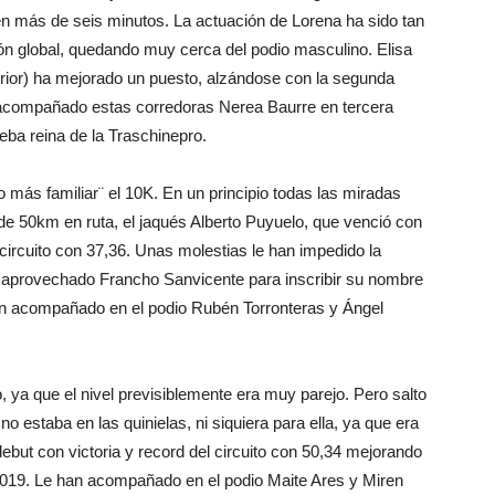
 en más de seis minutos. La actuación de Lorena ha sido tan
ón global, quedando muy cerca del podio masculino. Elisa
erior) ha mejorado un puesto, alzándose con la segunda
 acompañado estas corredoras Nerea Baurre en tercera
eba reina de la Traschinepro.
 o más familiar¨ el 10K. En un principio todas las miradas
 50km en ruta, el jaqués Alberto Puyuelo, que venció con
 circuito con 37,36. Unas molestias le han impedido la
a aprovechado Francho Sanvicente para inscribir su nombre
an acompañado en el podio Rubén Torronteras y Ángel
, ya que el nivel previsiblemente era muy parejo. Pero salto
 estaba en las quinielas, ni siquiera para ella, ya que era
but con victoria y record del circuito con 50,34 mejorando
019. Le han acompañado en el podio Maite Ares y Miren