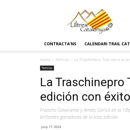
Ultres
Catalunya
CONTRACTA’NS
CALENDARI TRAIL CA
Home
Noticias
La Traschinepro Trail cierra su s
Noticias
La Traschinepro T
edición con éxit
Francho Sanvicente y Amets Gericó en la 10k,
brillantes ganadores de la esta edición
juny 17, 2024