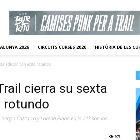
TALUNYA 2026
CIRCUITS CURSES 2026
HISTÒRIA DE LES CU
exta edición con éxito rotundo
rail cierra su sexta
o rotundo
 Sergio Cazcarro y Lorena Plano en la 21k son los
978