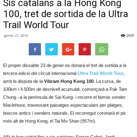
Sis catalans a la Hong Kong
100, tret de sortida de la Ultra
Trail World Tour
gener 21, 2016
2929
El proper dissabte 23 de gener es donarà el tret de sortida a la
tercera edició del circuit internacional
Ultra Trail World Tour
,
amb la disputa de la
Vibram Hong Kong 100
. La cursa, de
100km i 4.500m de desnivell acumulat, començarà a Pak Tam
Chung –a la península de Sai Kung- i recorre el famós sender
Maclehose, travessant paisatges espectaculars per platges,
boscos antics i senders naturals. El recorregut coronarà el pic
més alt de Hong Kong, el Tai Mo Shan (957m).
Allà hi han viatjat fins a sis catalans: Ferran Cabré, Jordi