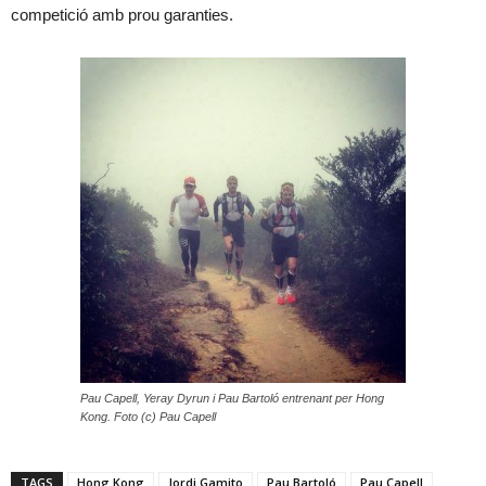
competició amb prou garanties.
Pau Capell, Yeray Dyrun i Pau Bartoló entrenant per Hong
Kong. Foto (c) Pau Capell
TAGS
Hong Kong
Jordi Gamito
Pau Bartoló
Pau Capell