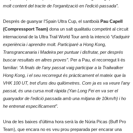
molt content del tracte de l’organització en l’edició passada”.
Després de guanyar l’Spain Ultra Cup, el santboià
Pau Capell
(Compressport Team)
dona un salt qualitatiu competint al circuit
internacional de la Ultra Trail World Tour amb la intenció
“d’adquirir
experiència i aprendre molt. Participaré a Hong Kong,
Transgrancanaria i Madeira per puntuar i disfrutar, per després
buscar resultats en altres proves”
. Per a Pau, el recorregut li és
familiar:
“A finals de l’any passat vaig participar a la Trailwalker
Hong Kong, i el seu recorregut és pràcticament el mateix que la
VHK 100 UT, tret d’uns deu quilòmetres. Com ja es va veure l’any
passat, és una cursa molt ràpida (Yan Long Fei en va ser el
guanyador de l’edició passada amb una mitjana de 10km/h) i ho
he entrenat específicament”.
Una de les baixes d’última hora serà la de Núria Picas (Buff Pro
Team), que encara no es veu prou preparada per encarar una