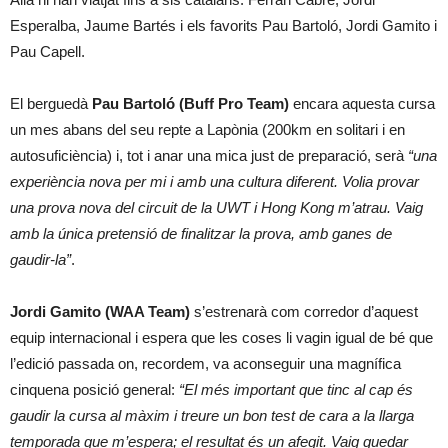
Esperalba, Jaume Bartés i els favorits Pau Bartoló, Jordi Gamito i
Pau Capell.
El berguedà
Pau Bartoló (Buff Pro Team)
encara aquesta cursa
un mes abans del seu repte a Lapònia (200km en solitari i en
autosuficiència) i, tot i anar una mica just de preparació, serà
“una
experiència nova per mi i amb una cultura diferent. Volia provar
una prova nova del circuit de la UWT i Hong Kong m’atrau. Vaig
amb la única pretensió de finalitzar la prova, amb ganes de
gaudir-la”
.
Jordi Gamito (WAA Team)
s’estrenarà com corredor d’aquest
equip internacional i espera que les coses li vagin igual de bé que
l’edició passada on, recordem, va aconseguir una magnífica
cinquena posició general:
“El més important que tinc al cap és
gaudir la cursa al màxim i treure un bon test de cara a la llarga
temporada que m’espera; el resultat és un afegit. Vaig quedar