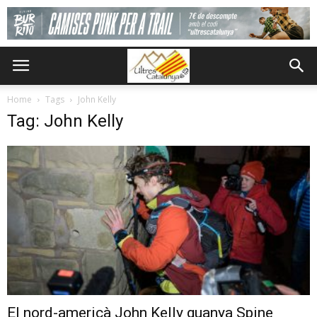
Home
Tags
John Kelly
Tag: John Kelly
El nord-americà John Kelly guanya Spine