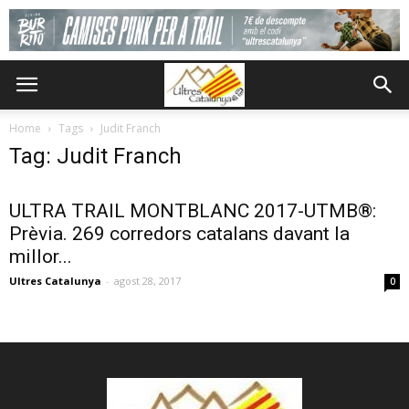
Home
Tags
Judit Franch
Tag: Judit Franch
ULTRA TRAIL MONTBLANC 2017-UTMB®:
Prèvia. 269 corredors catalans davant la
millor...
Ultres Catalunya
-
agost 28, 2017
0