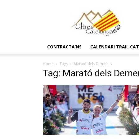
Ultres
Catalunya
CONTRACTA’NS
CALENDARI TRAIL CA
Home
Tags
Marató dels Dements
Tag: Marató dels Deme