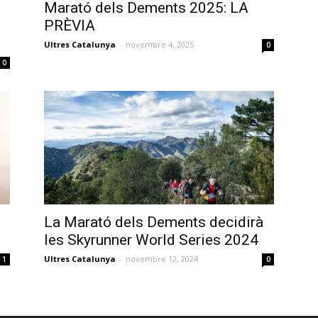
Marató dels Dements 2025: LA
PRÈVIA
Ultres Catalunya
-
novembre 4, 2025
0
0
La Marató dels Dements decidirà
les Skyrunner World Series 2024
Ultres Catalunya
-
novembre 12, 2024
1
0