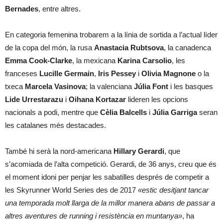
Bernades
, entre altres.
En categoria femenina trobarem a la línia de sortida a l’actual líder
de la copa del món, la rusa
Anastacia Rubtsova
, la canadenca
Emma Cook-Clarke
, la mexicana
Karina Carsolio
, les
franceses
Lucille Germain
,
Iris Pessey
i
Olivia Magnone
o la
txeca
Marcela Vasinova
; la valenciana
Júlia Font
i les basques
Lide Urrestarazu
i
Oihana Kortazar
lideren les opcions
nacionals a podi, mentre que
Cèlia Balcells
i
Júlia Garriga
seran
les catalanes més destacades.
També hi serà la nord-americana
Hillary Gerardi
, que
s’acomiada de l’alta competició. Gerardi, de 36 anys, creu que és
el moment idoni per penjar les sabatilles després de competir a
les Skyrunner World Series des de 2017
«estic desitjant tancar
una temporada molt llarga de la millor manera abans de passar a
altres aventures de running i resistència en muntanya»
, ha