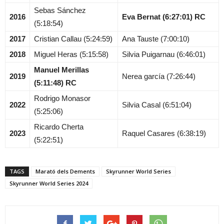
Sebas Sánchez
2016
Eva Bernat (6:27:01) RC
(5:18:54)
2017
Cristian Callau (5:24:59)
Ana Tauste (7:00:10)
2018
Miguel Heras (5:15:58)
Silvia Puigarnau (6:46:01)
Manuel Merillas
2019
Nerea garcía (7:26:44)
(5:11:48) RC
Rodrigo Monasor
2022
Silvia Casal (6:51:04)
(5:25:06)
Ricardo Cherta
2023
Raquel Casares (6:38:19)
(5:22:51)
TAGS
Marató dels Dements
Skyrunner World Series
Skyrunner World Series 2024