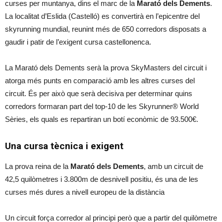
curses per muntanya, dins el marc de la
Marató dels Dements
.
La localitat d’Eslida (Castelló) es convertirà en l’epicentre del
skyrunning mundial, reunint més de 650 corredors disposats a
gaudir i patir de l’exigent cursa castellonenca.
La Marató dels Dements serà la prova SkyMasters del circuit i
atorga més punts en comparació amb les altres curses del
circuit. És per això que serà decisiva per determinar quins
corredors formaran part del top-10 de les Skyrunner® World
Sèries, els quals es repartiran un botí econòmic de 93.500€.
Una cursa tècnica i exigent
La prova reina de la
Marató dels Dements
, amb un circuit de
42,5 quilòmetres i 3.800m de desnivell positiu, és una de les
curses més dures a nivell europeu de la distància
Un circuit força corredor al principi però que a partir del quilòmetre