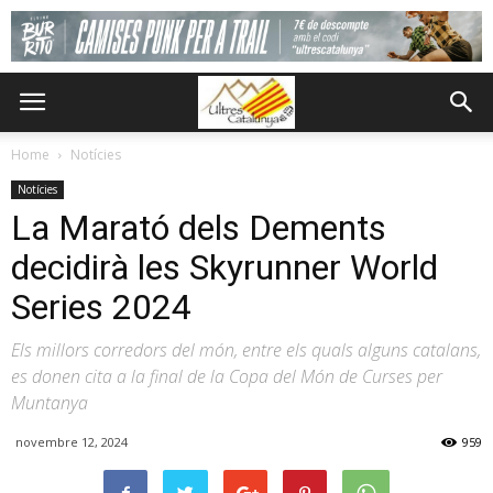
Home
Notícies
Notícies
La Marató dels Dements
decidirà les Skyrunner World
Series 2024
Els millors corredors del món, entre els quals alguns catalans,
es donen cita a la final de la Copa del Món de Curses per
Muntanya
novembre 12, 2024
959