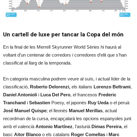
Un cartell de luxe per tancar la Copa del món
En la final de les Merrell Skyrunner World Sèries hi haurà al
voltant d’un centenar de corredors i corredores d’elit que s’han
classificat al llarg de la temporada.
En categoria masculina podrem veure al suís, i actual líder de la
classificació,
Roberto Delorenzi,
els italians
Lorenzo Beltrami
,
Daniel Antonioli
i
Luca Del Pero
, el francesos
Frederic
Tranchand
i
Sebastien
Poesy, el japonès
Ruy Ueda
o el peruà
José Manuel Quispe
; el lleonès
Manuel Merillas
, actual
recordman de la cursa, encapçalarà les opcions espanyoles junt
amb el valencià
Antonio Martínez
, l’asturià
Dimas Pereira
, el
basc
Aitor Blanco
o els catalans
Roger Comellas
i
Marc