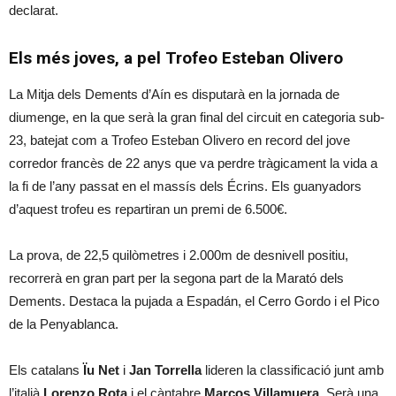
declarat.
Els més joves, a pel Trofeo Esteban Olivero
La Mitja dels Dements d’Aín es disputarà en la jornada de
diumenge, en la que serà la gran final del circuit en categoria sub-
23, batejat com a Trofeo Esteban Olivero en record del jove
corredor francès de 22 anys que va perdre tràgicament la vida a
la fi de l’any passat en el massís dels Écrins. Els guanyadors
d’aquest trofeu es repartiran un premi de 6.500€.
La prova, de 22,5 quilòmetres i 2.000m de desnivell positiu,
recorrerà en gran part per la segona part de la Marató dels
Dements. Destaca la pujada a Espadán, el Cerro Gordo i el Pico
de la Penyablanca.
Els catalans
Ïu Net
i
Jan Torrella
lideren la classificació junt amb
l’italià
Lorenzo Rota
i el càntabre
Marcos
Villamuera
. Serà una