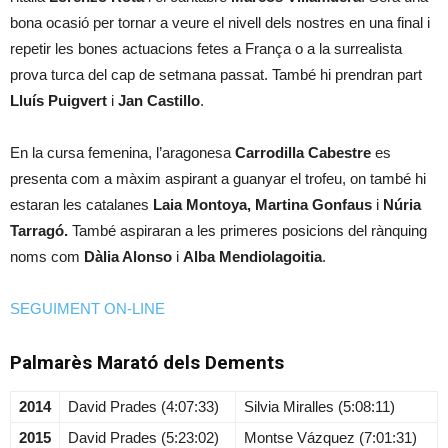
bona ocasió per tornar a veure el nivell dels nostres en una final i
repetir les bones actuacions fetes a França o a la surrealista
prova turca del cap de setmana passat. També hi prendran part
Lluís Puigvert
i
Jan Castillo
.
En la cursa femenina, l’aragonesa
Carrodilla Cabestre
es
presenta com a màxim aspirant a guanyar el trofeu, on també hi
estaran les catalanes
Laia Montoya,
Martina Gonfaus
i
Núria
Tarragó.
També aspiraran a les primeres posicions del rànquing
noms com
Dàlia Alonso
i
Alba Mendiolagoitia
.
SEGUIMENT ON-LINE
Palmarès Marató dels Dements
2014
David Prades (4:07:33)
Silvia Miralles (5:08:11)
2015
David Prades (5:23:02)
Montse Vázquez (7:01:31)