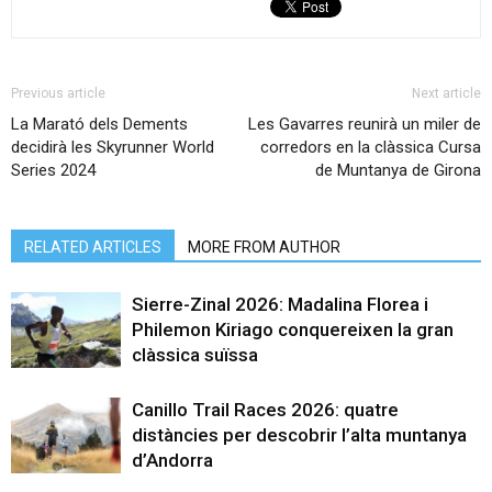
Previous article
Next article
La Marató dels Dements
Les Gavarres reunirà un miler de
decidirà les Skyrunner World
corredors en la clàssica Cursa
Series 2024
de Muntanya de Girona
RELATED ARTICLES
MORE FROM AUTHOR
Sierre-Zinal 2026: Madalina Florea i
Philemon Kiriago conquereixen la gran
clàssica suïssa
Canillo Trail Races 2026: quatre
distàncies per descobrir l’alta muntanya
d’Andorra