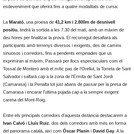
esdeveniment que oferirà fins a quatre modalitats de cursa:
La
Marató
, una proesa de
41,2 km i 2.800m de desnivell
positiu
, tindrà la sortida a les 7.30 del matí, amb un màxim de
deu hores per finalitzar la prova. El recorregut desafiarà als
participants amb terrenys diversos i exigents, des de camins
sinuosos i corredors, fins a pendents empinades que us
exprimiran al màxim. Passarà per llocs espectaculars com el
Tossal de Monteró amb el mític pas de l’Orellut, la Torreta de Sant
Salvador i saltarà cap a la zona de l’Ermita de Sant Jordi
(Camarasa) i la Penalta tot just abans de passar per la presa de
Camarasa i encarar l’ultima pujada cap a la sempre exigent
carena del Mont-Roig.
Entre els principals corredors d’aquesta distància destacarem a
Ivan Calvó
i
Lluís Ruiz
, dos dels corredors amb més en forma
del panorama català, així com
Óscar Plasin
i
David Gay
. A la