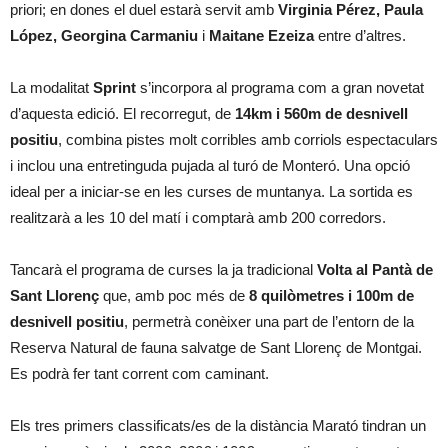
priori; en dones el duel estarà servit amb
Virginia Pérez, Paula
López, Georgina Carmaniu
i
Maitane Ezeiza
entre d’altres.
La modalitat
Sprint
s’incorpora al programa com a gran novetat
d’aquesta edició. El recorregut, de
14km i 560m de desnivell
positiu
, combina pistes molt corribles amb corriols espectaculars
i inclou una entretinguda pujada al turó de Monteró. Una opció
ideal per a iniciar-se en les curses de muntanya. La sortida es
realitzarà a les 10 del matí i comptarà amb 200 corredors.
Tancarà el programa de curses la ja tradicional
Volta al Pantà de
Sant Llorenç
que, amb poc més de
8 quilòmetres i 100m de
desnivell positiu
, permetrà conèixer una part de l’entorn de la
Reserva Natural de fauna salvatge de Sant Llorenç de Montgai.
Es podrà fer tant corrent com caminant.
Els tres primers classificats/es de la distància Marató tindran un