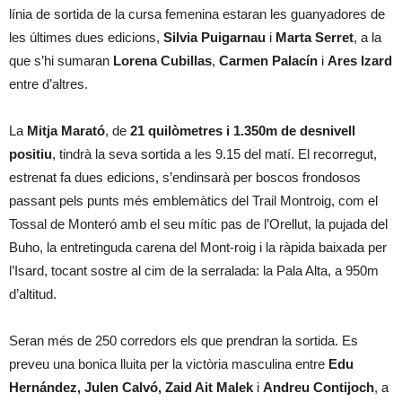
línia de sortida de la cursa femenina estaran les guanyadores de
les últimes dues edicions,
Silvia Puigarnau
i
Marta Serret
, a la
que s’hi sumaran
Lorena Cubillas
,
Carmen Palacín
i
Ares Izard
entre d’altres.
La
Mitja Marató
, de
21 quilòmetres i 1.350m de desnivell
positiu
, tindrà la seva sortida a les 9.15 del matí. El recorregut,
estrenat fa dues edicions, s’endinsarà per boscos frondosos
passant pels punts més emblemàtics del Trail Montroig, com el
Tossal de Monteró amb el seu mític pas de l’Orellut, la pujada del
Buho, la entretinguda carena del Mont-roig i la ràpida baixada per
l’Isard, tocant sostre al cim de la serralada: la Pala Alta, a 950m
d’altitud.
Seran més de 250 corredors els que prendran la sortida. Es
preveu una bonica lluita per la victòria masculina entre
Edu
Hernández, Julen Calvó, Zaid Ait Malek
i
Andreu Contijoch
, a