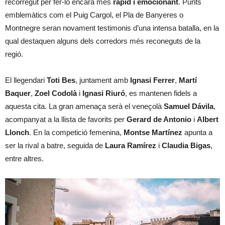
recorregut per fer-lo encara més
ràpid i emocionant
. Punts
emblemàtics com el Puig Cargol, el Pla de Banyeres o
Montnegre seran novament testimonis d’una intensa batalla, en la
qual destaquen alguns dels corredors més reconeguts de la
regió.
El llegendari
Toti Bes
, juntament amb
Ignasi Ferrer
,
Martí
Baquer
,
Zoel Codolà
i
Ignasi Riuró
, es mantenen fidels a
aquesta cita. La gran amenaça serà el veneçolà
Samuel Dávila
,
acompanyat a la llista de favorits per
Gerard de Antonio
i
Albert
Llonch
. En la competició femenina,
Montse Martínez
apunta a
ser la rival a batre, seguida de
Laura Ramírez
i
Claudia Bigas
,
entre altres.