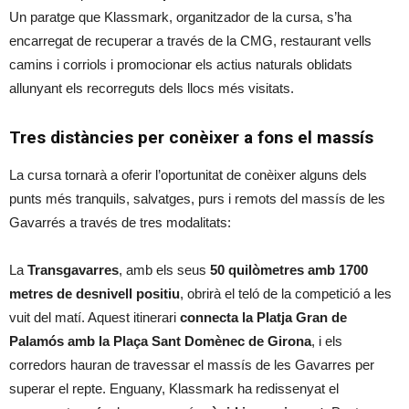
Un paratge que Klassmark, organitzador de la cursa, s’ha
encarregat de recuperar a través de la CMG, restaurant vells
camins i corriols i promocionar els actius naturals oblidats
allunyant els recorreguts dels llocs més visitats.
Tres distàncies per conèixer a fons el massís
La cursa tornarà a oferir l’oportunitat de conèixer alguns dels
punts més tranquils, salvatges, purs i remots del massís de les
Gavarrés a través de tres modalitats:
La
Transgavarres
, amb els seus
50 quilòmetres amb 1700
metres de desnivell positiu
, obrirà el teló de la competició a les
vuit del matí. Aquest itinerari
connecta la Platja Gran de
Palamós amb la Plaça Sant Domènec de Girona
, i els
corredors hauran de travessar el massís de les Gavarres per
superar el repte. Enguany, Klassmark ha redissenyat el