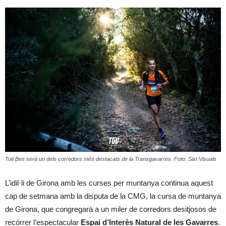
Toti Bes serà un dels corredors més destacats de la Transgavarres. Foto: Sixt Visuals
L’idil·li de Girona amb les curses per muntanya continua aquest
cap de setmana amb la disputa de la CMG, la cursa de muntanya
de Girona, que congregarà a un miler de corredors desitjosos de
recórrer l’espectacular
Espai d’Interès Natural de les Gavarres
.