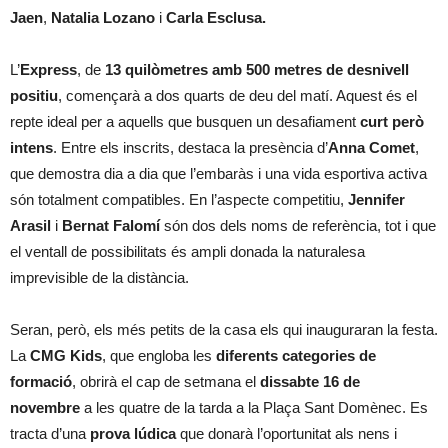
Jaen
,
Natalia Lozano
i
Carla Esclusa.
L’
Express
, de
13 quilòmetres amb 500 metres de desnivell
positiu
, començarà a dos quarts de deu del matí. Aquest és el
repte ideal per a aquells que busquen un desafiament
curt però
intens
. Entre els inscrits, destaca la presència d’
Anna Comet
,
que demostra dia a dia que l’embaràs i una vida esportiva activa
són totalment compatibles. En l’aspecte competitiu,
Jennifer
Arasil
i
Bernat Falomí
són dos dels noms de referència, tot i que
el ventall de possibilitats és ampli donada la naturalesa
imprevisible de la distància.
Seran, però, els més petits de la casa els qui inauguraran la festa.
La
CMG Kids
, que engloba les
diferents categories de
formació
, obrirà el cap de setmana el
dissabte 16 de
novembre
a les quatre de la tarda a la Plaça Sant Domènec. Es
tracta d’una
prova lúdica
que donarà l’oportunitat als nens i