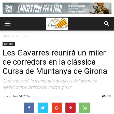
Home
Notícies
Notícies
Les Gavarres reunirà un miler
de corredors en la clàssica
Cursa de Muntanya de Girona
Girona tancarà la temporada de curses de Klassmark
reivindicant la bellesa del massís gironí
novembre 14, 2024
879