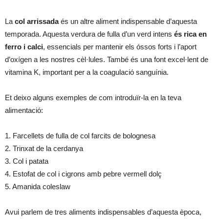
La
col arrissada
és un altre aliment indispensable d’aquesta
temporada. Aquesta verdura de fulla d’un verd intens
és rica en
ferro i calci
, essencials per mantenir els óssos forts i l’aport
d’oxígen a les nostres cèl·lules. També és una font excel·lent de
vitamina K, important per a la coagulació sanguínia.
Et deixo alguns exemples de com introduïr-la en la teva
alimentació:
1. Farcellets de fulla de col farcits de bolognesa
2. Trinxat de la cerdanya
3. Col i patata
4. Estofat de col i cigrons amb pebre vermell dolç
5. Amanida coleslaw
Avui parlem de tres aliments indispensables d’aquesta època,