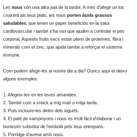
Les
nous
són una altra joia de la tardor. A més d’afegir un toc
cruixent als teus plats, les nous
porten àcids grassos
saludables
, que tenen un paper beneficiós en la salut
cardiovascular i també s’ha vist que ajuden a controlar el pes
corporal. Aquests fruits secs estan plens de proteïnes, fibra i
minerals com el zinc, que ajuda també a reforçar el sistema
immune.
Com podem afegir-les al nostre dia a dia? Doncs aquí et deixo
alguns exemples:
1. Afegeix-les en les teves amanides.
2. També com a snack a mig matí o mitja tarda.
3. Pots incloure-les dintre dels iogurts.
4. El paté de xampinyons i nous es molt fàcil d’elaborar i un
bonissim substitut de l’embotit pels teus entrepans.
5. Porridge d’avena amb nous.