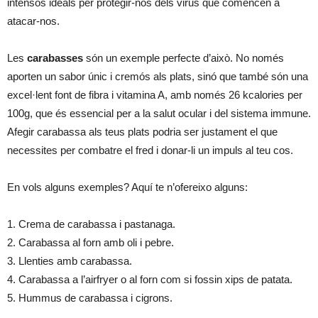
intensos ideals per protegir-nos dels virus que comencen a
atacar-nos.
Les
carabasses
són un exemple perfecte d’això. No només
aporten un sabor únic i cremós als plats, sinó que també són una
excel·lent font de fibra i vitamina A, amb només 26 kcalories per
100g, que és essencial per a la salut ocular i del sistema immune.
Afegir carabassa als teus plats podria ser justament el que
necessites per combatre el fred i donar-li un impuls al teu cos.
En vols alguns exemples? Aquí te n’ofereixo alguns:
1. Crema de carabassa i pastanaga.
2. Carabassa al forn amb oli i pebre.
3. Llenties amb carabassa.
4. Carabassa a l’airfryer o al forn com si fossin xips de patata.
5. Hummus de carabassa i cigrons.