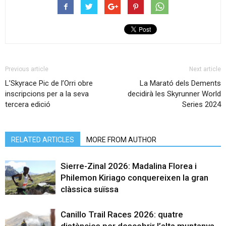
Previous article
Next article
L’Skyrace Pic de l’Orri obre
La Marató dels Dements
inscripcions per a la seva
decidirà les Skyrunner World
tercera edició
Series 2024
RELATED ARTICLES
MORE FROM AUTHOR
Sierre-Zinal 2026: Madalina Florea i
Philemon Kiriago conquereixen la gran
clàssica suïssa
Canillo Trail Races 2026: quatre
distàncies per descobrir l’alta muntanya