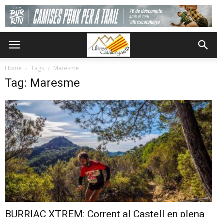
Home
Tags
Maresme
Tag: Maresme
BURRIAC XTREM: Corrent al Castell en plena