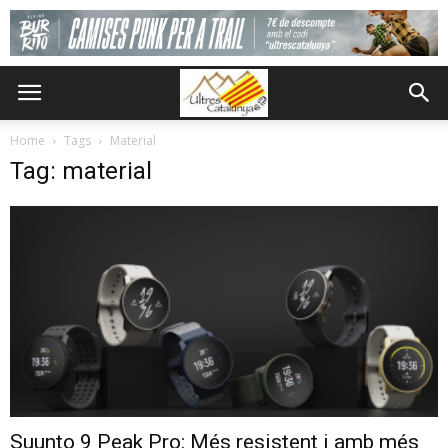
Home
Tags
Material
Tag: material
Suunto 9 Peak Pro: Més resistent i amb més