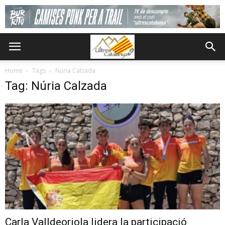
Home
Tags
Núria Calzada
Tag: Núria Calzada
Carla Valldeoriola lidera la participació