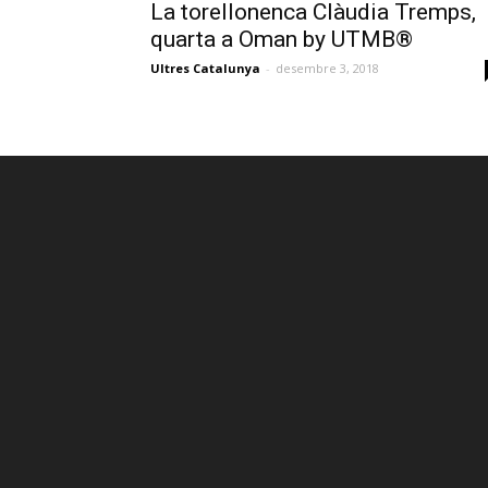
La torellonenca Clàudia Tremps,
quarta a Oman by UTMB®
Ultres Catalunya
-
desembre 3, 2018