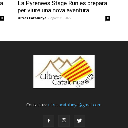
ca
La Pyrenees Stage Run es prepara
per viure una nova aventura...
Ultres Catalunya
-
agost 31, 2022
0
0
Contact us:
ultresacatalunya@gmail.com