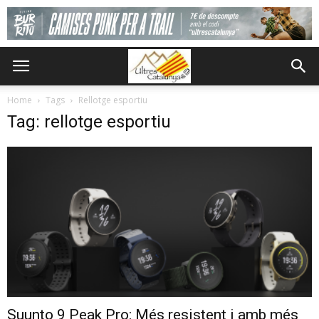
Home
Tags
Rellotge esportiu
Tag: rellotge esportiu
Suunto 9 Peak Pro: Més resistent i amb més