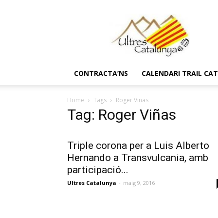
Ultres
Catalunya
CONTRACTA’NS
CALENDARI TRAIL CA
Home
Tags
Roger Viñas
Tag: Roger Viñas
Triple corona per a Luis Alberto
Hernando a Transvulcania, amb
participació...
Ultres Catalunya
-
maig 9, 2016