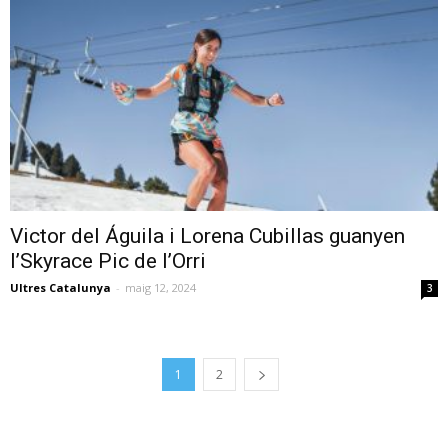
Victor del Águila i Lorena Cubillas guanyen
l’Skyrace Pic de l’Orri
Ultres Catalunya
-
maig 12, 2024
3
1
2