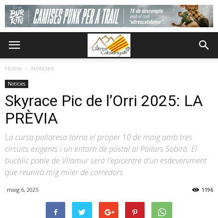
Home
Notícies
Notícies
Skyrace Pic de l’Orri 2025: LA
PRÈVIA
La cursa pallaresa torna el proper 10 de maig amb tres
circuits exigents i un entorn de postal al Pallars Sobirà. El
bucòlic poble de Vilamur serà l'epicentre d'un esdeveniment
que reunirà mig miler de corredors
maig 6, 2025
1196