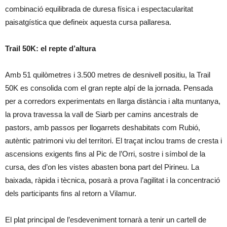
combinació equilibrada de duresa física i espectacularitat
paisatgística que defineix aquesta cursa pallaresa.
Trail 50K: el repte d’altura
Amb 51 quilòmetres i 3.500 metres de desnivell positiu, la Trail
50K es consolida com el gran repte alpí de la jornada. Pensada
per a corredors experimentats en llarga distància i alta muntanya,
la prova travessa la vall de Siarb per camins ancestrals de
pastors, amb passos per llogarrets deshabitats com Rubió,
autèntic patrimoni viu del territori. El traçat inclou trams de cresta i
ascensions exigents fins al Pic de l’Orri, sostre i símbol de la
cursa, des d’on les vistes abasten bona part del Pirineu. La
baixada, ràpida i tècnica, posarà a prova l’agilitat i la concentració
dels participants fins al retorn a Vilamur.
El plat principal de l’esdeveniment tornarà a tenir un cartell de