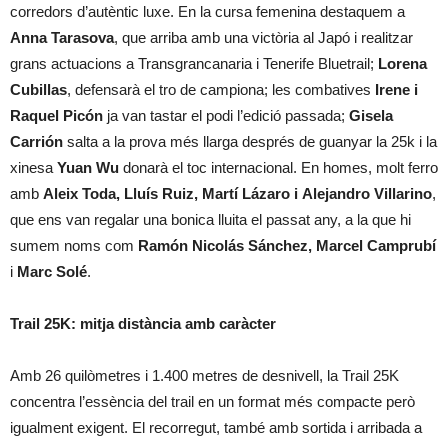
corredors d’autèntic luxe. En la cursa femenina destaquem a
Anna Tarasova
, que arriba amb una victòria al Japó i realitzar
grans actuacions a Transgrancanaria i Tenerife Bluetrail;
Lorena
Cubillas
, defensarà el tro de campiona; les combatives
Irene i
Raquel Picón
ja van tastar el podi l’edició passada;
Gisela
Carrión
salta a la prova més llarga després de guanyar la 25k i la
xinesa
Yuan Wu
donarà el toc internacional. En homes, molt ferro
amb
Aleix Toda, Lluís Ruiz, Martí Lázaro i
Alejandro
Villarino
,
que ens van regalar una bonica lluita el passat any, a la que hi
sumem noms com
Ramón Nicolás Sánchez, Marcel Camprubí
i
Marc Solé
.
Trail 25K: mitja distància amb caràcter
Amb 26 quilòmetres i 1.400 metres de desnivell, la Trail 25K
concentra l’essència del trail en un format més compacte però
igualment exigent. El recorregut, també amb sortida i arribada a