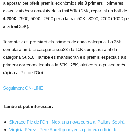
a apostar per oferir premis econòmics als 3 primers i primeres
classificats/des absoluts de la trail 50K i 25K, repartint un botí de
4.200€
(750€, 500€ i 250€ per a la trail 50K i 300€, 200€ i 100€ per
a la trail 25K).
Tanmateix es premiarà els primers de cada categoria. La 25K
comptarà amb la categoria sub23 i la 10K comptarà amb la
categoria Sub18. També es mantindran els premis especials als
primers corredors locals a la 50K i 25K, així com la pujada més
ràpida al Pic de l’Orri.
Seguiment ON-LINE
També et pot interessar:
Skyrace Pic de l’Orri: Neix una nova cursa al Pallars Sobirà
Virginia Pérez i Pere Aurell guanyen la primera edició de