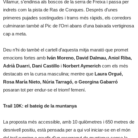
Vilamur, s’endinsa als boscos de la serra de Freixa i passa per
indrets com la pista de Ras de Conques. Després d’unes
primeres pujades sostingudes i trams més ràpids, els corredors
culminaran també al Pic de l’Orri abans d’una baixada vertiginosa
cap a meta.
Deu n’hi do també el cartell d’aquesta mitja marató que promet
emocions fortes amb
Iván Moreno, David Dalmau, Aniol Riba,
Adrià Duarri, Dani Castillo
i
Norbert Aymerich
com els més
destacats en la cursa masculina; mentre que
Laura Orgué,
Rosa María Nieto, Núria Tarragó, o Georgina Gabarró
posaran tot per endur-se el triomf femení.
Trail 10K: el bateig de la muntanya
La proposta més accessible, amb 10 quilòmetres i 650 metres de
desnivell positiu, està pensada per a qui vol iniciar-se en el món
del trail running o gaudir d’un recorregut de muntanya sense la