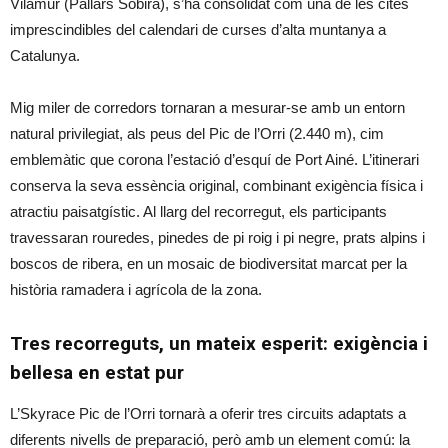
Vilamur (Pallars Sobirà), s’ha consolidat com una de les cites
imprescindibles del calendari de curses d’alta muntanya a
Catalunya.
Mig miler de corredors tornaran a mesurar-se amb un entorn
natural privilegiat, als peus del Pic de l’Orri (2.440 m), cim
emblemàtic que corona l’estació d’esquí de Port Ainé. L’itinerari
conserva la seva essència original, combinant exigència física i
atractiu paisatgístic. Al llarg del recorregut, els participants
travessaran rouredes, pinedes de pi roig i pi negre, prats alpins i
boscos de ribera, en un mosaic de biodiversitat marcat per la
història ramadera i agrícola de la zona.
Tres recorreguts, un mateix esperit: exigència i
bellesa en estat pur
L’Skyrace Pic de l’Orri tornarà a oferir tres circuits adaptats a
diferents nivells de preparació, però amb un element comú: la