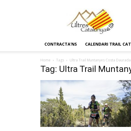
Ultres
Catalunya
CONTRACTA’NS
CALENDARI TRAIL CA
Home
Tags
Ultra Trail Muntanyes Costa Daurada
Tag: Ultra Trail Munta