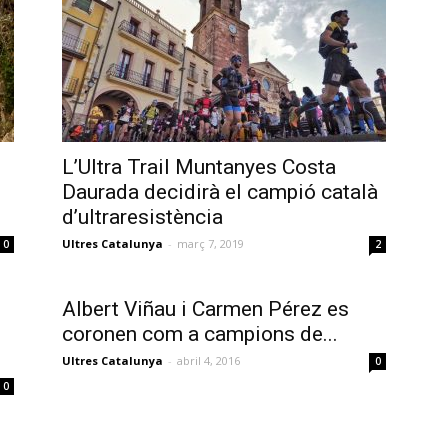
L’Ultra Trail Muntanyes Costa
Daurada decidirà el campió català
d’ultraresistència
Ultres Catalunya
-
març 7, 2019
0
2
Albert Viñau i Carmen Pérez es
coronen com a campions de...
Ultres Catalunya
-
abril 4, 2016
0
0