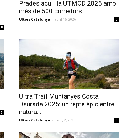
Prades acull la UTMCD 2026 amb
més de 500 corredors
Ultres Catalunya
-
abril 16, 2026
0
0
Ultra Trail Muntanyes Costa
Daurada 2025: un repte èpic entre
natura...
5
Ultres Catalunya
-
març 2, 2025
0